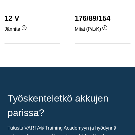
12 V
176/89/154
Jännite
Mitat (P/L/K)
Työkaluvihje
Työkaluvihje
Työskenteletkö akkujen
parissa?
Tutustu VARTA® Training Academyyn ja hyödynnä