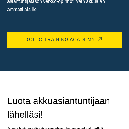
asiantuntijatason verkko-opinnot. Vain akkualan
ammattilaisille.
GO TO TRAINING ACADEMY
Luota akkuasiantuntijaan
lähelläsi!