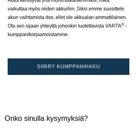
Autot kehittyvät yhä monimutkaisemmiksi, mikä
vaikuttaa myös niiden akkuihin. Siksi emme suosittele
akun vaihtamista itse, ellet ole akkualan ammattilainen.
®
Ota sen sijaan yhteyttä johonkin luotettavista VARTA
-
kumppanikorjaamoistamme.
SIIRRY KUMPPANIHAKU
Onko sinulla kysymyksiä?