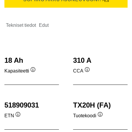
Tekniset tiedot
Edut
18 Ah
310 A
Kapasiteetti
CCA
Työkaluvihje
Työkaluvihje
518909031
TX20H (FA)
ETN
Tuotekoodi
Työkaluvihje
Työkaluvihje