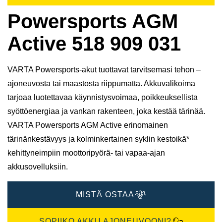
Powersports AGM
Active 518 909 031
VARTA Powersports-akut tuottavat tarvitsemasi tehon –
ajoneuvosta tai maastosta riippumatta. Akkuvalikoima
tarjoaa luotettavaa käynnistysvoimaa, poikkeuksellista
syöttöenergiaa ja vankan rakenteen, joka kestää tärinää.
VARTA Powersports AGM Active erinomainen
tärinänkestävyys ja kolminkertainen syklin kestoikä*
kehittyneimpiin moottoripyörä- tai vapaa-ajan
akkusovelluksiin.
MISTÄ OSTAA
SOPIIKO AKKU AJONEUVOONI?