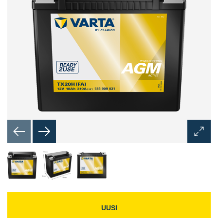
Avaa
kuvaik
UUSI