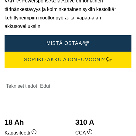
VARTA Powersports AGM Active erinomainen
tärinänkestävyys ja kolminkertainen syklin kestoikä*
kehittyneimpiin moottoripyörä- tai vapaa-ajan
akkusovelluksiin.
MISTÄ OSTAA
SOPIIKO AKKU AJONEUVOONI?
Tekniset tiedot
Edut
18 Ah
310 A
Kapasiteetti
CCA