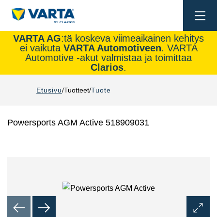
Togg
navi
VARTA AG
:tä koskeva viimeaikainen kehitys
ei vaikuta
VARTA Automotiveen
. VARTA
Automotive -akut valmistaa ja toimittaa
Clarios
.
Etusivu
Tuotteet
Tuote
Powersports AGM Active 518909031
Avaa
kuvaik