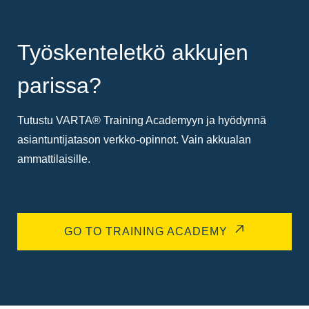
Työskenteletkö akkujen
parissa?
Tutustu VARTA® Training Academyyn ja hyödynnä
asiantuntijatason verkko-opinnot. Vain akkualan
ammattilaisille.
GO TO TRAINING ACADEMY