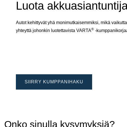
Luota akkuasiantuntija
Autot kehittyvät yhä monimutkaisemmiksi, mikä vaikuttaa
®
yhteyttä johonkin luotettavista VARTA
-kumppanikorj
SIIRRY KUMPPANIHAKU
Onko sinulla kysymyksiä?