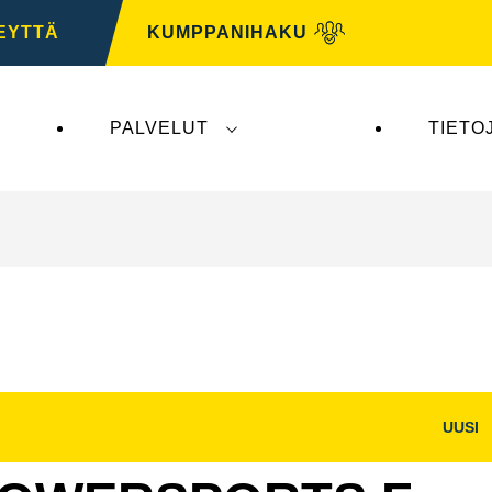
EYTTÄ
KUMPPANIHAKU
PALVELUT
TIETO
tys ei vaikuta
VARTA Automotiveen
. VARTA Automo
UUSI
Avaa
na
kuvaikkuna