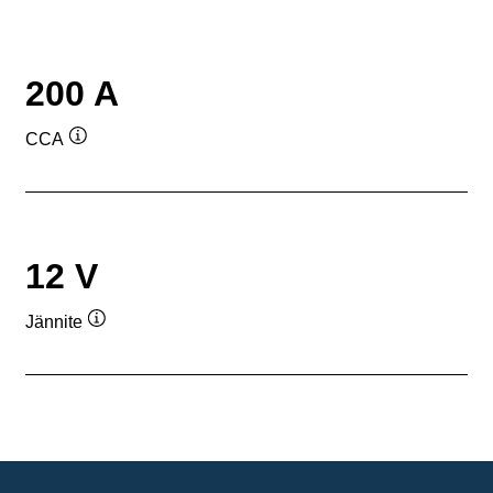
200 A
CCA
Työkaluvihje
12 V
Jännite
Työkaluvihje