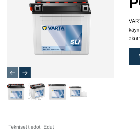
P
VART
käyn
akut 
Tekniset tiedot
Edut