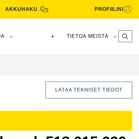
AKKUHAKU
PROFIILINI
Search
JA
TIETOA MEISTÄ
tive -akut valmistaa ja toimittaa
Clarios
.
LATAA TEKNISET TIEDOT
Avaa
kuvaikkuna