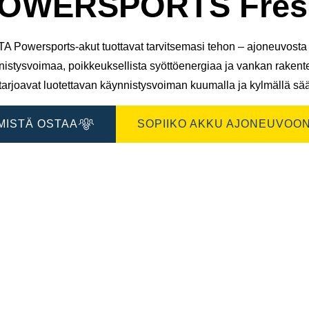
OWERSPORTS Fresh
A Powersports-akut tuottavat tarvitsemasi tehon – ajoneuvosta t
nistysvoimaa, poikkeuksellista syöttöenergiaa ja vankan raken
tarjoavat luotettavan käynnistysvoiman kuumalla ja kylmällä sää
MISTÄ OSTAA
SOPIIKO AKKU AJONEUVOON