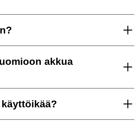
un?
 huomioon akkua
 käyttöikää?