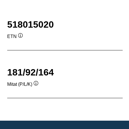
518015020
ETN
Työkaluvihje
181/92/164
Mitat (P/L/K)
Työkaluvihje