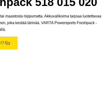
pack 518 015 020
ai maastosta riippumatta. Akkuvalikoima tarjoaa luotettavaa
teen, joka kestää tärinää. VARTA Powersports Freshpack -
llä.
I?