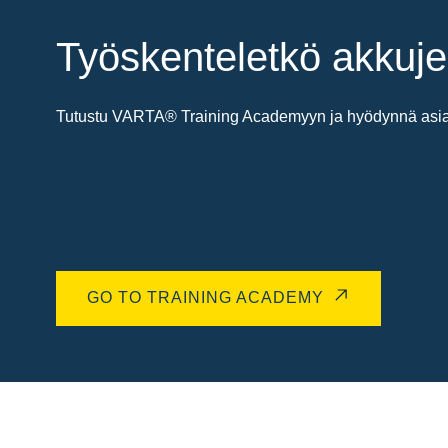
Työskenteletkö akkuje
Tutustu VARTA® Training Academyyn ja hyödynnä asiant
GO TO TRAINING ACADEMY