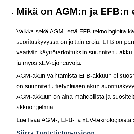
Mikä on AGM:n ja EFB:n 
Vaikka sekä AGM- että EFB-teknologioita käy
suorituskyvyssä on joitain eroja. EFB on pa
vaativiin käyttötarkoituksiin suunniteltu akku
ja
myös
xEV-ajoneuvoja.
AGM-akun vaihtamista EFB-akkuun ei suosite
on suunniteltu tietynlaisen akun suoritusk
AGM-akkuun on aina mahdollista ja suositelt
akkuongelmia.
Lue lisää AGM-, EFB- ja xEV-teknologioista
Siirry Tuotetietoa-osioon