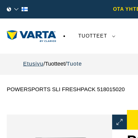
OTA YHT
TUOTTEET
VARTA AG
:tä koskeva viimeaikainen kehi
Etusivu
Tuotteet
Tuote
POWERSPORTS SLI FRESHPACK 518015020
Avaa
kuvaikku