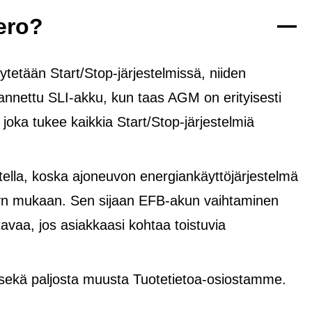
ero?
tetään Start/Stop-järjestelmissä, niiden
rannettu SLI-akku, kun taas AGM on erityisesti
, joka tukee kaikkia Start/Stop-järjestelmiä
lla, koska ajoneuvon energiankäyttöjärjestelmä
yvyn mukaan. Sen sijaan EFB-akun vaihtaminen
avaa, jos asiakkaasi kohtaa toistuvia
 sekä paljosta muusta Tuotetietoa-osiostamme.