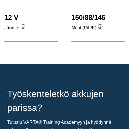
12 V
150/88/145
Jännite
Mitat (P/L/K)
Työkaluvihje
Työkaluvihje
Työskenteletkö akkujen
parissa?
Tutustu VARTA® Training Academyyn ja hyödynnä