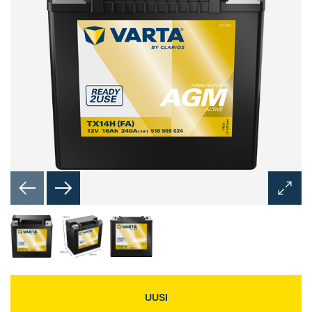
Avaa
kuvaik
UUSI