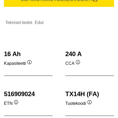
Tekniset tiedot
Edut
16 Ah
240 A
Kapasiteetti
CCA
Työkaluvihje
Työkaluvihje
516909024
TX14H (FA)
ETN
Tuotekoodi
Työkaluvihje
Työkaluvihje