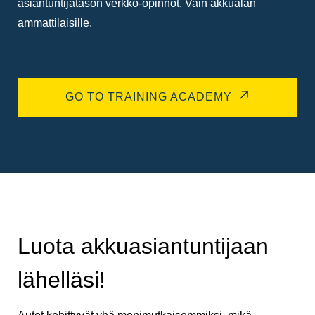
asiantuntijatason verkko-opinnot. Vain akkualan
ammattilaisille.
GO TO TRAINING ACADEMY
Luota akkuasiantuntijaan
lähelläsi!