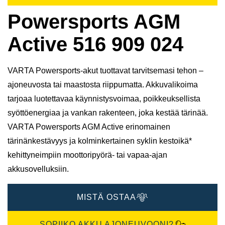
Powersports AGM
Active 516 909 024
VARTA Powersports-akut tuottavat tarvitsemasi tehon –
ajoneuvosta tai maastosta riippumatta. Akkuvalikoima
tarjoaa luotettavaa käynnistysvoimaa, poikkeuksellista
syöttöenergiaa ja vankan rakenteen, joka kestää tärinää.
VARTA Powersports AGM Active erinomainen
tärinänkestävyys ja kolminkertainen syklin kestoikä*
kehittyneimpiin moottoripyörä- tai vapaa-ajan
akkusovelluksiin.
MISTÄ OSTAA
SOPIIKO AKKU AJONEUVOONI?