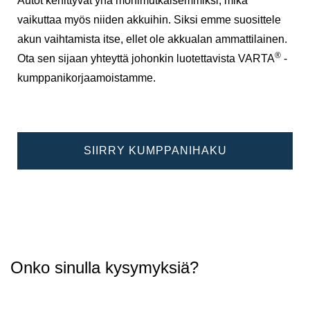
Autot kehittyvät yhä monimutkaisemmiksi, mikä
vaikuttaa myös niiden akkuihin. Siksi emme suosittele
akun vaihtamista itse, ellet ole akkualan ammattilainen.
®
Ota sen sijaan yhteyttä johonkin luotettavista VARTA
-
kumppanikorjaamoistamme.
SIIRRY KUMPPANIHAKU
Onko sinulla kysymyksiä?