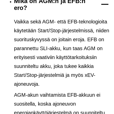
Mikä on AGM:n ja EFB:n
ero?
Vaikka sekä AGM- että EFB-teknologioita
käytetään Start/Stop-järjestelmissä, niiden
suorituskyvyssä on joitain eroja. EFB on
parannettu SLI-akku, kun taas AGM on
erityisesti vaativiin käyttötarkoituksiin
suunniteltu akku, joka tukee kaikkia
Start/Stop-järjestelmiä ja
myös
xEV-
ajoneuvoja.
AGM-akun vaihtamista EFB-akkuun ei
suositella, koska ajoneuvon
energiankäyttöjärjestelmä on suunniteltu