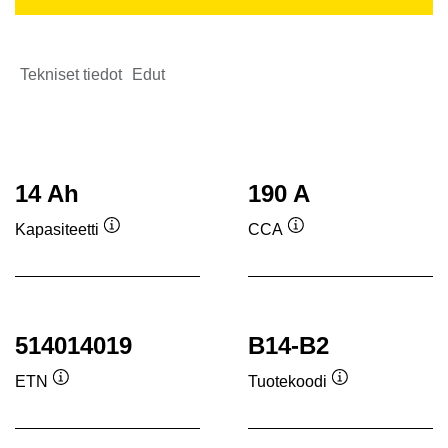
Tekniset tiedot
Edut
14 Ah
190 A
Kapasiteetti
CCA
Työkaluvihje
Työkaluvihje
514014019
B14-B2
ETN
Tuotekoodi
Työkaluvihje
Työkaluvihje