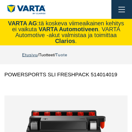
Togg
navi
VARTA AG
:tä koskeva viimeaikainen kehitys
ei vaikuta
VARTA Automotiveen
. VARTA
Automotive -akut valmistaa ja toimittaa
Clarios
.
Etusivu
Tuotteet
Tuote
POWERSPORTS SLI FRESHPACK 514014019