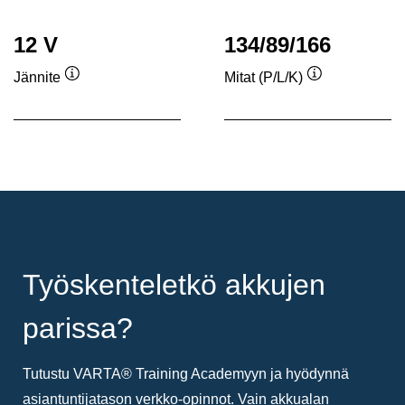
12 V
134/89/166
Jännite
Mitat (P/L/K)
Työkaluvihje
Työkaluvihje
Työskenteletkö akkujen
parissa?
Tutustu VARTA® Training Academyyn ja hyödynnä
asiantuntijatason verkko-opinnot. Vain akkualan