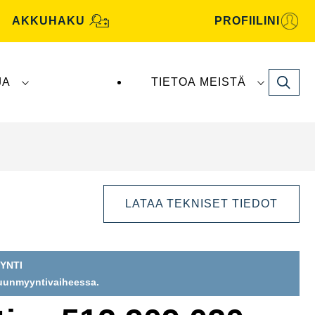
AKKUHAKU
PROFIILINI
Search
JA
TIETOA MEISTÄ
tive -akut valmistaa ja toimittaa
Clarios
.
LATAA TEKNISET TIEDOT
YNTI
puunmyyntivaiheessa.