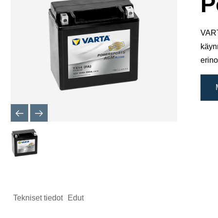
P
VART
käyn
erino
Tekniset tiedot
Edut