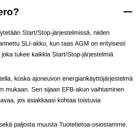
ero?
tetään Start/Stop-järjestelmissä, niiden
rannettu SLI-akku, kun taas AGM on erityisesti
, joka tukee kaikkia Start/Stop-järjestelmiä
lla, koska ajoneuvon energiankäyttöjärjestelmä
yvyn mukaan. Sen sijaan EFB-akun vaihtaminen
avaa, jos asiakkaasi kohtaa toistuvia
 sekä paljosta muusta Tuotetietoa-osiostamme.