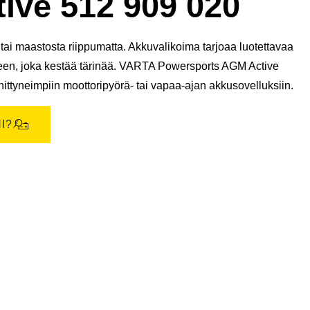
ive 512 909 020
ai maastosta riippumatta. Akkuvalikoima tarjoaa luotettavaa
teen, joka kestää tärinää. VARTA Powersports AGM Active
ittyneimpiin moottoripyörä- tai vapaa-ajan akkusovelluksiin.
I?