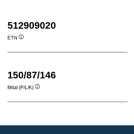
512909020
ETN
Työkaluvihje
150/87/146
Mitat (P/L/K)
Työkaluvihje