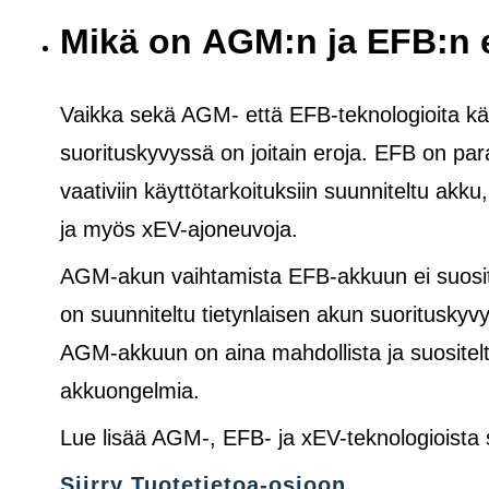
Mikä on AGM:n ja EFB:n 
Vaikka sekä AGM- että EFB-teknologioita käy
suorituskyvyssä on joitain eroja. EFB on pa
vaativiin käyttötarkoituksiin suunniteltu akku
ja
myös
xEV-ajoneuvoja.
AGM-akun vaihtamista EFB-akkuun ei suosite
on suunniteltu tietynlaisen akun suoritusk
AGM-akkuun on aina mahdollista ja suositelt
akkuongelmia.
Lue lisää AGM-, EFB- ja xEV-teknologioista
Siirry Tuotetietoa-osioon