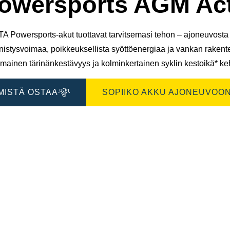
owersports AGM Act
A Powersports-akut tuottavat tarvitsemasi tehon – ajoneuvosta t
nistysvoimaa, poikkeuksellista syöttöenergiaa ja vankan raken
mainen tärinänkestävyys ja kolminkertainen syklin kestoikä* keh
MISTÄ OSTAA
SOPIIKO AKKU AJONEUVOON