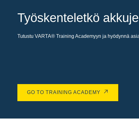
Työskenteletkö akkuje
Tutustu VARTA® Training Academyyn ja hyödynnä asiant
GO TO TRAINING ACADEMY