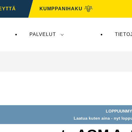
EYTTÄ
KUMPPANIHAKU
PALVELUT
TIETO
tys ei vaikuta
VARTA Automotiveen
. VARTA Automo
LOPPUUNMY
Laatua kuten aina - nyt lop
na