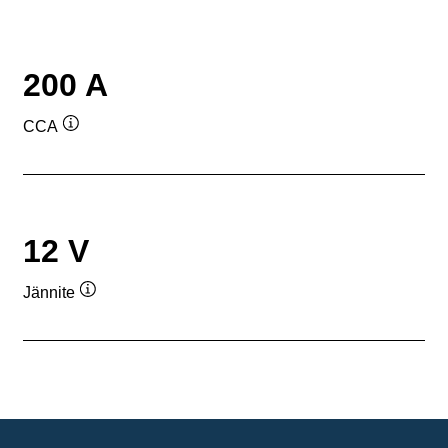
200 A
CCA
Työkaluvihje
12 V
Jännite
Työkaluvihje