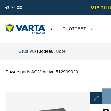
OTA YHT
TUOTTEET
VARTA AG
:tä koskeva viimeaikainen kehi
Etusivu
Tuotteet
Tuote
Powersports AGM Active 512909020
Avaa
kuvaikku