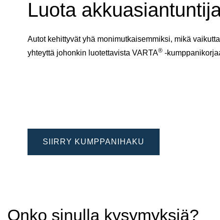
Luota akkuasiantuntija
Autot kehittyvät yhä monimutkaisemmiksi, mikä vaikuttaa
®
yhteyttä johonkin luotettavista VARTA
-kumppanikorj
SIIRRY KUMPPANIHAKU
Onko sinulla kysymyksiä?