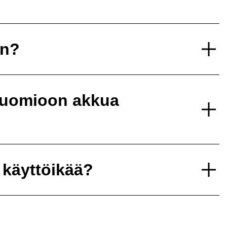
un?
 huomioon akkua
 käyttöikää?