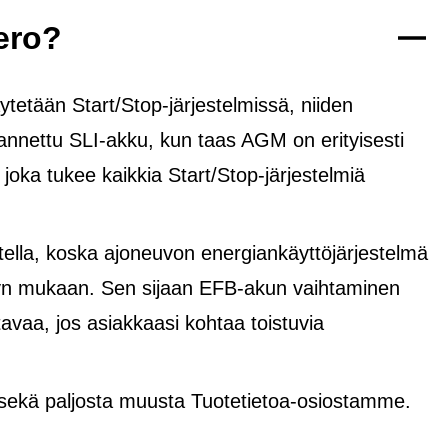
ero?
tetään Start/Stop-järjestelmissä, niiden
rannettu SLI-akku, kun taas AGM on erityisesti
, joka tukee kaikkia Start/Stop-järjestelmiä
lla, koska ajoneuvon energiankäyttöjärjestelmä
yvyn mukaan. Sen sijaan EFB-akun vaihtaminen
avaa, jos asiakkaasi kohtaa toistuvia
 sekä paljosta muusta Tuotetietoa-osiostamme.