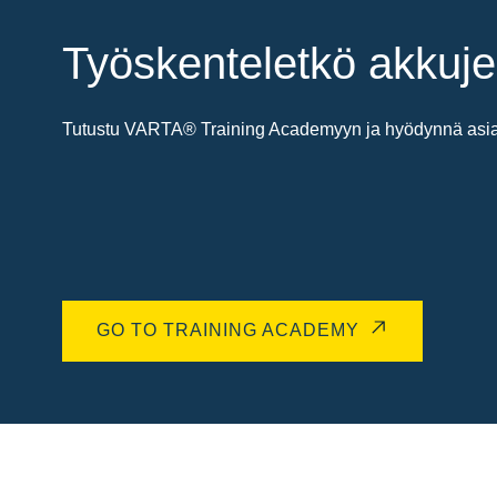
Työskenteletkö akkuje
Tutustu VARTA® Training Academyyn ja hyödynnä asiant
GO TO TRAINING ACADEMY