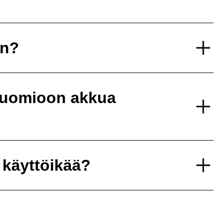
un?
 huomioon akkua
 käyttöikää?