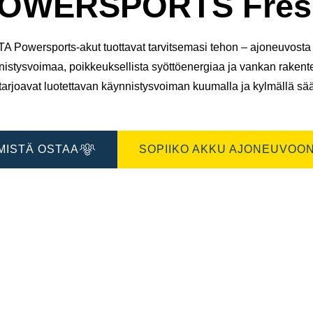
OWERSPORTS Fresh
A Powersports-akut tuottavat tarvitsemasi tehon – ajoneuvosta t
nistysvoimaa, poikkeuksellista syöttöenergiaa ja vankan raken
tarjoavat luotettavan käynnistysvoiman kuumalla ja kylmällä sää
MISTÄ OSTAA
SOPIIKO AKKU AJONEUVOON