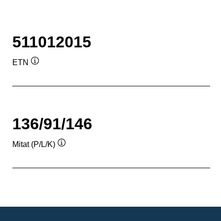
511012015
ETN
Työkaluvihje
136/91/146
Mitat (P/L/K)
Työkaluvihje