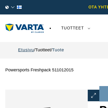
OTA YHT
TUOTTEET
VARTA AG
:tä koskeva viimeaikainen kehi
Etusivu
Tuotteet
Tuote
Powersports Freshpack 511012015
Avaa
kuvaikku