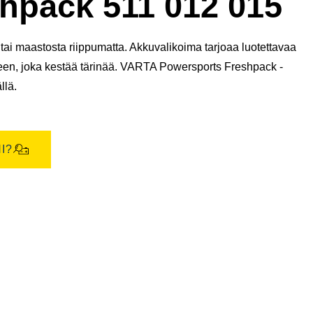
pack 511 012 015
ai maastosta riippumatta. Akkuvalikoima tarjoaa luotettavaa
teen, joka kestää tärinää. VARTA Powersports Freshpack -
llä.
I?