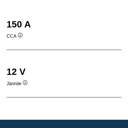
150 A
CCA
Työkaluvihje
12 V
Jännite
Työkaluvihje