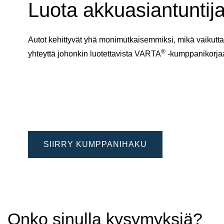
Luota akkuasiantuntija
Autot kehittyvät yhä monimutkaisemmiksi, mikä vaikuttaa
®
yhteyttä johonkin luotettavista VARTA
-kumppanikorj
SIIRRY KUMPPANIHAKU
Onko sinulla kysymyksiä?