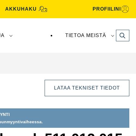
AKKUHAKU
PROFIILINI
Search
JA
TIETOA MEISTÄ
tive -akut valmistaa ja toimittaa
Clarios
.
LATAA TEKNISET TIEDOT
YNTI
puunmyyntivaiheessa.