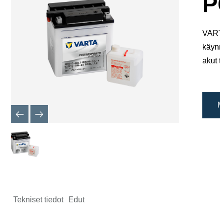
P
VART
käyn
akut 
Tekniset tiedot
Edut