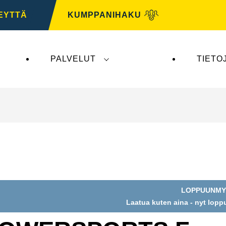
EYTTÄ
KUMPPANIHAKU
PALVELUT
TIETO
tys ei vaikuta
VARTA Automotiveen
. VARTA Automo
LOPPUUNMY
Laatua kuten aina - nyt lop
na