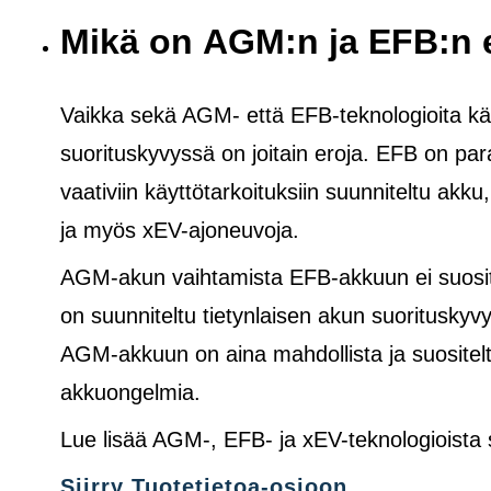
Mikä on AGM:n ja EFB:n 
Vaikka sekä AGM- että EFB-teknologioita käy
suorituskyvyssä on joitain eroja. EFB on pa
vaativiin käyttötarkoituksiin suunniteltu akku
ja
myös
xEV-ajoneuvoja.
AGM-akun vaihtamista EFB-akkuun ei suosite
on suunniteltu tietynlaisen akun suoritusk
AGM-akkuun on aina mahdollista ja suositelt
akkuongelmia.
Lue lisää AGM-, EFB- ja xEV-teknologioista
Siirry Tuotetietoa-osioon