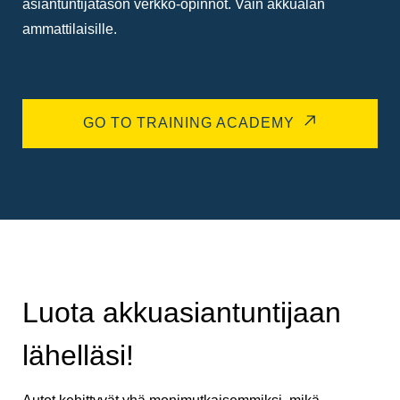
asiantuntijatason verkko-opinnot. Vain akkualan
ammattilaisille.
GO TO TRAINING ACADEMY
Luota akkuasiantuntijaan
lähelläsi!