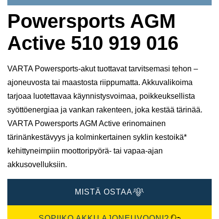
Powersports AGM
Active 510 919 016
VARTA Powersports-akut tuottavat tarvitsemasi tehon –
ajoneuvosta tai maastosta riippumatta. Akkuvalikoima
tarjoaa luotettavaa käynnistysvoimaa, poikkeuksellista
syöttöenergiaa ja vankan rakenteen, joka kestää tärinää.
VARTA Powersports AGM Active erinomainen
tärinänkestävyys ja kolminkertainen syklin kestoikä*
kehittyneimpiin moottoripyörä- tai vapaa-ajan
akkusovelluksiin.
MISTÄ OSTAA
SOPIIKO AKKU AJONEUVOONI?