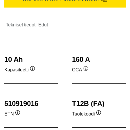
Tekniset tiedot
Edut
10 Ah
160 A
Kapasiteetti
CCA
Työkaluvihje
Työkaluvihje
510919016
T12B (FA)
ETN
Tuotekoodi
Työkaluvihje
Työkaluvihje