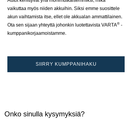
Autot kehittyvät yhä monimutkaisemmiksi, mikä
vaikuttaa myös niiden akkuihin. Siksi emme suosittele
akun vaihtamista itse, ellet ole akkualan ammattilainen.
®
Ota sen sijaan yhteyttä johonkin luotettavista VARTA
-
kumppanikorjaamoistamme.
SIIRRY KUMPPANIHAKU
Onko sinulla kysymyksiä?