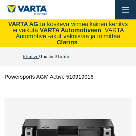
Togg
navi
VARTA AG
:tä koskeva viimeaikainen kehitys
ei vaikuta
VARTA Automotiveen
. VARTA
Automotive -akut valmistaa ja toimittaa
Clarios
.
Etusivu
Tuotteet
Tuote
Powersports AGM Active 510919016