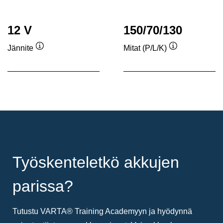
12 V
150/70/130
Jännite
Mitat (P/L/K)
Työkaluvihje
Työkaluvihje
Työskenteletkö akkujen
parissa?
Tutustu VARTA® Training Academyyn ja hyödynnä