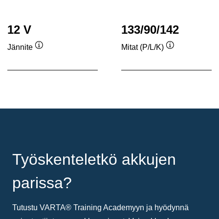
12 V
133/90/142
Jännite
Mitat (P/L/K)
Työkaluvihje
Työkaluvihje
Työskenteletkö akkujen
parissa?
Tutustu VARTA® Training Academyyn ja hyödynnä