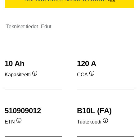
Tekniset tiedot
Edut
10 Ah
120 A
Kapasiteetti
CCA
Työkaluvihje
Työkaluvihje
510909012
B10L (FA)
ETN
Tuotekoodi
Työkaluvihje
Työkaluvihje