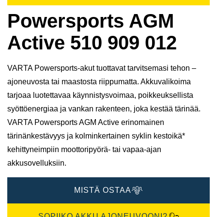
Powersports AGM
Active 510 909 012
VARTA Powersports-akut tuottavat tarvitsemasi tehon –
ajoneuvosta tai maastosta riippumatta. Akkuvalikoima
tarjoaa luotettavaa käynnistysvoimaa, poikkeuksellista
syöttöenergiaa ja vankan rakenteen, joka kestää tärinää.
VARTA Powersports AGM Active erinomainen
tärinänkestävyys ja kolminkertainen syklin kestoikä*
kehittyneimpiin moottoripyörä- tai vapaa-ajan
akkusovelluksiin.
MISTÄ OSTAA
SOPIIKO AKKU AJONEUVOONI?