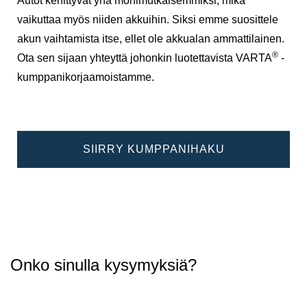
Autot kehittyvät yhä monimutkaisemmiksi, mikä
vaikuttaa myös niiden akkuihin. Siksi emme suosittele
akun vaihtamista itse, ellet ole akkualan ammattilainen.
®
Ota sen sijaan yhteyttä johonkin luotettavista VARTA
-
kumppanikorjaamoistamme.
SIIRRY KUMPPANIHAKU
Onko sinulla kysymyksiä?