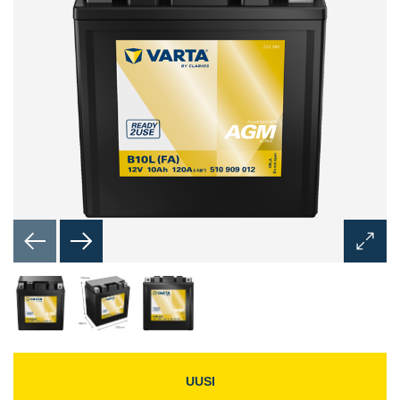
Avaa
kuvaik
UUSI