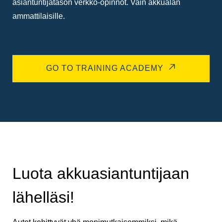
asiantuntijatason verkko-opinnot. Vain akkualan
ammattilaisille.
GO TO TRAINING ACADEMY
Luota akkuasiantuntijaan
lähelläsi!