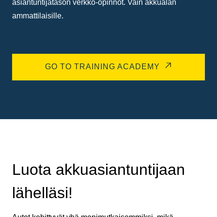
asiantuntijatason verkko-opinnot. Vain akkualan
ammattilaisille.
GO TO TRAINING ACADEMY
Luota akkuasiantuntijaan
lähelläsi!