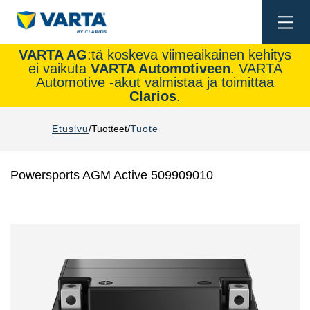
Togg
navi
VARTA AG
:tä koskeva viimeaikainen kehitys
ei vaikuta
VARTA Automotiveen
. VARTA
Automotive -akut valmistaa ja toimittaa
Clarios
.
Etusivu
Tuotteet
Tuote
Powersports AGM Active 509909010