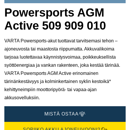
Powersports AGM
Active 509 909 010
VARTA Powersports-akut tuottavat tarvitsemasi tehon –
ajoneuvosta tai maastosta riippumatta. Akkuvalikoima
tarjoaa luotettavaa käynnistysvoimaa, poikkeuksellista
syöttöenergiaa ja vankan rakenteen, joka kestää tärinää.
VARTA Powersports AGM Active erinomainen
tärinänkestävyys ja kolminkertainen syklin kestoikä*
kehittyneimpiin moottoripyörä- tai vapaa-ajan
akkusovelluksiin.
MISTÄ OSTAA
SOPIIKO AKKU AJONEUVOONI?