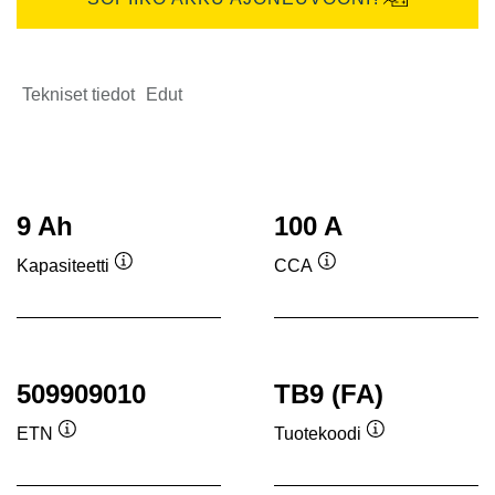
Tekniset tiedot
Edut
9 Ah
100 A
Kapasiteetti
CCA
Työkaluvihje
Työkaluvihje
509909010
TB9 (FA)
ETN
Tuotekoodi
Työkaluvihje
Työkaluvihje