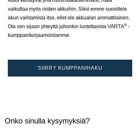
Autot kehittyvät yhä monimutkaisemmiksi, mikä
vaikuttaa myös niiden akkuihin. Siksi emme suosittele
akun vaihtamista itse, ellet ole akkualan ammattilainen.
®
Ota sen sijaan yhteyttä johonkin luotettavista VARTA
-
kumppanikorjaamoistamme.
SIIRRY KUMPPANIHAKU
Onko sinulla kysymyksiä?