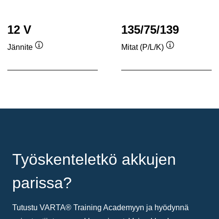
12 V
135/75/139
Jännite
Mitat (P/L/K)
Työkaluvihje
Työkaluvihje
Työskenteletkö akkujen
parissa?
Tutustu VARTA® Training Academyyn ja hyödynnä