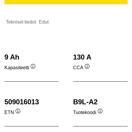
Tekniset tiedot
Edut
9 Ah
130 A
Kapasiteetti
CCA
Työkaluvihje
Työkaluvihje
509016013
B9L-A2
ETN
Tuotekoodi
Työkaluvihje
Työkaluvihje