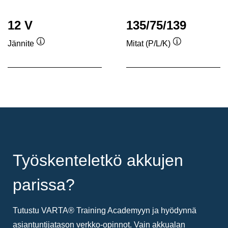
12 V
135/75/139
Jännite
Mitat (P/L/K)
Työkaluvihje
Työkaluvihje
Työskenteletkö akkujen
parissa?
Tutustu VARTA® Training Academyyn ja hyödynnä
asiantuntijatason verkko-opinnot. Vain akkualan