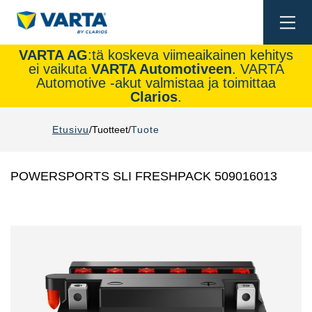
Togg
navi
VARTA AG
:tä koskeva viimeaikainen kehitys
ei vaikuta
VARTA Automotiveen
. VARTA
Automotive -akut valmistaa ja toimittaa
Clarios
.
Etusivu
Tuotteet
Tuote
POWERSPORTS SLI FRESHPACK 509016013