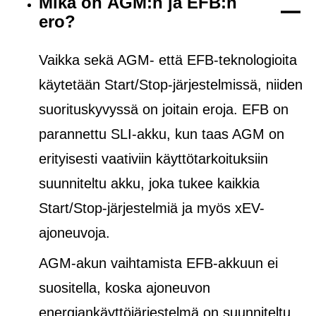
Mikä on AGM:n ja EFB:n
ero?
Vaikka sekä AGM- että EFB-teknologioita
käytetään Start/Stop-järjestelmissä, niiden
suorituskyvyssä on joitain eroja. EFB on
parannettu SLI-akku, kun taas AGM on
erityisesti vaativiin käyttötarkoituksiin
suunniteltu akku, joka tukee kaikkia
Start/Stop-järjestelmiä ja
myös
xEV-
ajoneuvoja.
AGM-akun vaihtamista EFB-akkuun ei
suositella, koska ajoneuvon
energiankäyttöjärjestelmä on suunniteltu