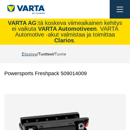
Togg
navi
VARTA AG
:tä koskeva viimeaikainen kehitys
ei vaikuta
VARTA Automotiveen
. VARTA
Automotive -akut valmistaa ja toimittaa
Clarios
.
Etusivu
Tuotteet
Tuote
Powersports Freshpack 509014009