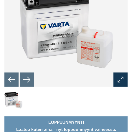
Avaa
kuvaik
LOPPUUNMYYNTI
Laatua kuten aina - nyt loppuunmyyntivaiheessa.