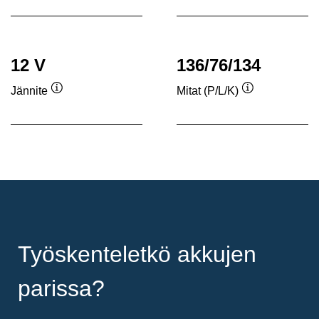
12 V
136/76/134
Jännite
Mitat (P/L/K)
Työkaluvihje
Työkaluvihje
Työskenteletkö akkujen
parissa?