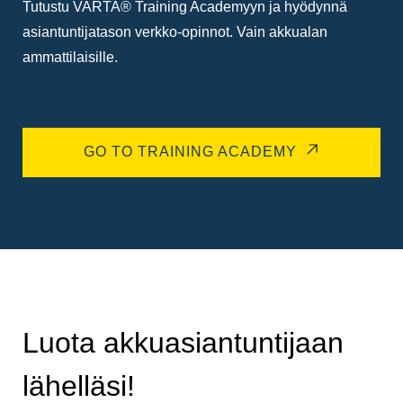
Tutustu VARTA® Training Academyyn ja hyödynnä
asiantuntijatason verkko-opinnot. Vain akkualan
ammattilaisille.
GO TO TRAINING ACADEMY
Luota akkuasiantuntijaan
lähelläsi!