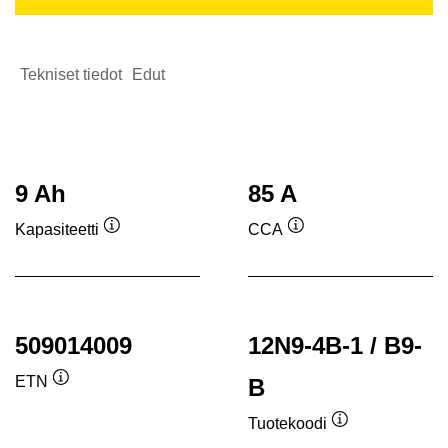
Tekniset tiedot
Edut
9 Ah
85 A
Kapasiteetti
CCA
Työkaluvihje
Työkaluvihje
509014009
12N9-4B-1 / B9-
ETN
B
Työkaluvihje
Tuotekoodi
Työkaluvihje