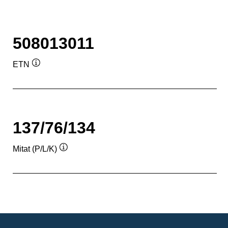
508013011
ETN
Työkaluvihje
137/76/134
Mitat (P/L/K)
Työkaluvihje