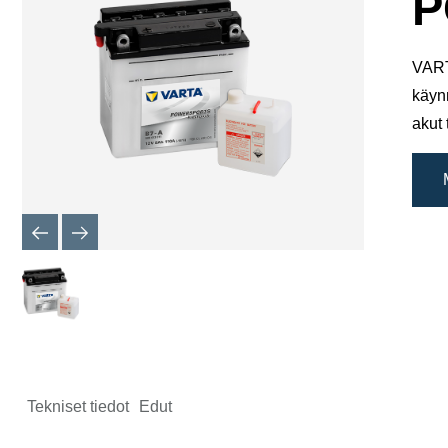
P
VART
käyn
akut 
Tekniset tiedot
Edut