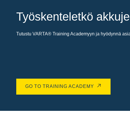
Työskenteletkö akkuje
Tutustu VARTA® Training Academyyn ja hyödynnä asiant
GO TO TRAINING ACADEMY