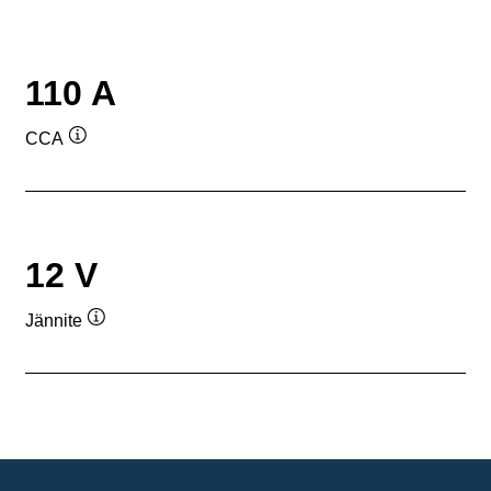
110 A
CCA
Työkaluvihje
12 V
Jännite
Työkaluvihje