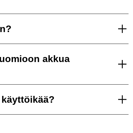
un?
 huomioon akkua
 käyttöikää?