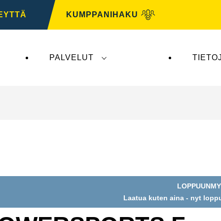
EYTTÄ
KUMPPANIHAKU
PALVELUT
TIETO
tys ei vaikuta
VARTA Automotiveen
. VARTA Automo
LOPPUUNMY
Laatua kuten aina - nyt lop
na