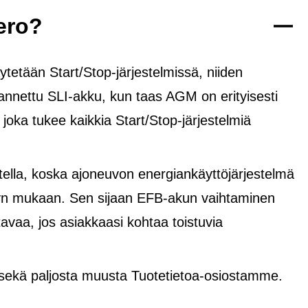
ero?
tetään Start/Stop-järjestelmissä, niiden
rannettu SLI-akku, kun taas AGM on erityisesti
, joka tukee kaikkia Start/Stop-järjestelmiä
lla, koska ajoneuvon energiankäyttöjärjestelmä
yvyn mukaan. Sen sijaan EFB-akun vaihtaminen
avaa, jos asiakkaasi kohtaa toistuvia
 sekä paljosta muusta Tuotetietoa-osiostamme.