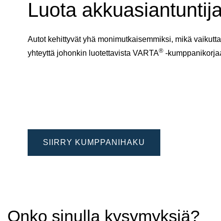
Luota akkuasiantuntija
Autot kehittyvät yhä monimutkaisemmiksi, mikä vaikuttaa
®
yhteyttä johonkin luotettavista VARTA
-kumppanikorj
SIIRRY KUMPPANIHAKU
Onko sinulla kysymyksiä?