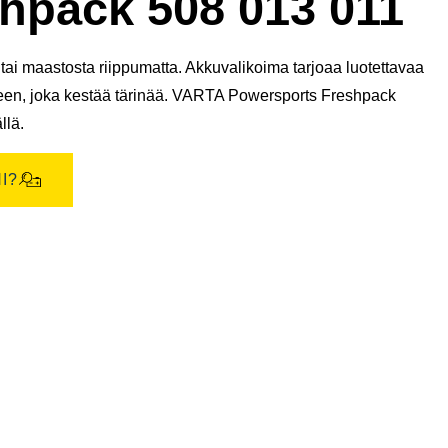
pack 508 013 011
ai maastosta riippumatta. Akkuvalikoima tarjoaa luotettavaa
teen, joka kestää tärinää. VARTA Powersports Freshpack
llä.
I?