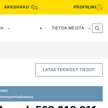
AKKUHAKU
PROFIILINI
Search
JA
TIETOA MEISTÄ
tive -akut valmistaa ja toimittaa
Clarios
.
LATAA TEKNISET TIEDOT
YNTI
puunmyyntivaiheessa.