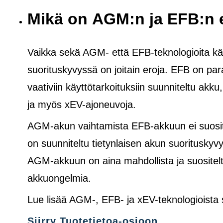
Mikä on AGM:n ja EFB:n 
Vaikka sekä AGM- että EFB-teknologioita käy
suorituskyvyssä on joitain eroja. EFB on pa
vaativiin käyttötarkoituksiin suunniteltu akku
ja
myös
xEV-ajoneuvoja.
AGM-akun vaihtamista EFB-akkuun ei suosite
on suunniteltu tietynlaisen akun suoritusk
AGM-akkuun on aina mahdollista ja suositelt
akkuongelmia.
Lue lisää AGM-, EFB- ja xEV-teknologioista
Siirry Tuotetietoa-osioon