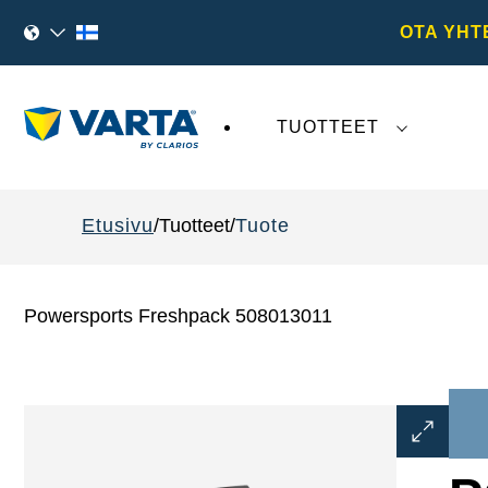
OTA YHT
TUOTTEET
VARTA AG
:tä koskeva viimeaikainen kehi
Etusivu
Tuotteet
Tuote
Powersports Freshpack 508013011
Avaa
kuvaikku