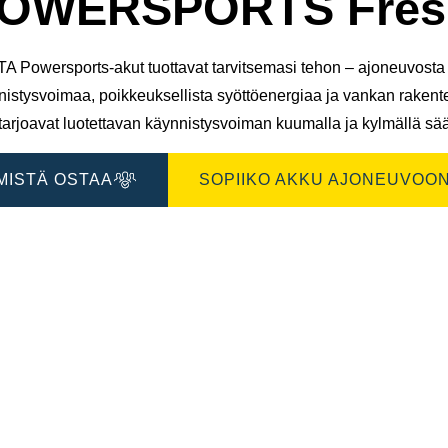
OWERSPORTS Fresh
A Powersports-akut tuottavat tarvitsemasi tehon – ajoneuvosta t
nistysvoimaa, poikkeuksellista syöttöenergiaa ja vankan raken
tarjoavat luotettavan käynnistysvoiman kuumalla ja kylmällä sää
MISTÄ OSTAA
SOPIIKO AKKU AJONEUVOON