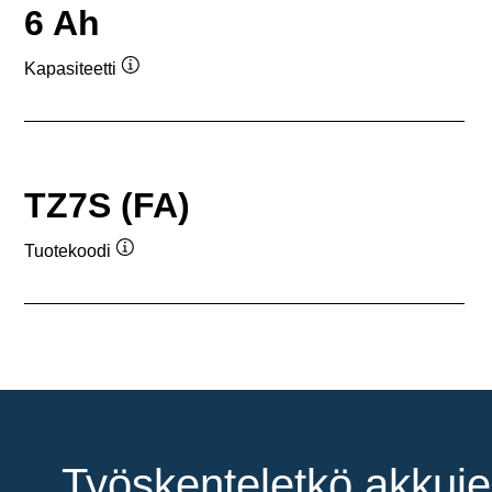
6 Ah
Kapasiteetti
Työkaluvihje
TZ7S (FA)
Tuotekoodi
Työkaluvihje
Työskenteletkö akkuje