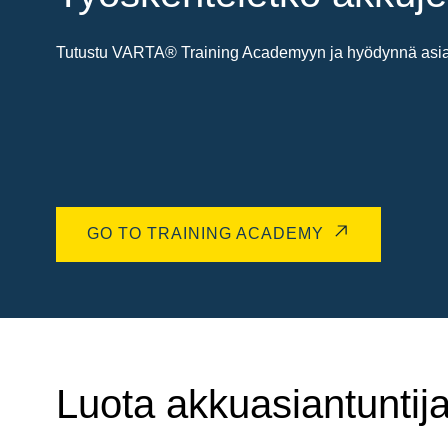
Tutustu VARTA® Training Academyyn ja hyödynnä asiant
GO TO TRAINING ACADEMY
Luota akkuasiantuntija