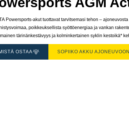
owersports AGM Act
A Powersports-akut tuottavat tarvitsemasi tehon – ajoneuvosta t
nistysvoimaa, poikkeuksellista syöttöenergiaa ja vankan raken
mainen tärinänkestävyys ja kolminkertainen syklin kestoikä* keh
MISTÄ OSTAA
SOPIIKO AKKU AJONEUVOON