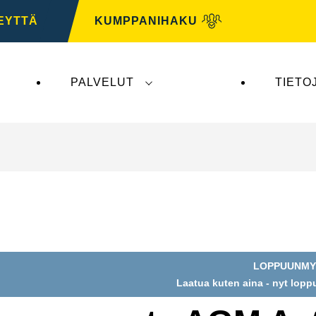
EYTTÄ
KUMPPANIHAKU
PALVELUT
TIETO
tys ei vaikuta
VARTA Automotiveen
. VARTA Automo
LOPPUUNMY
Laatua kuten aina - nyt lop
na