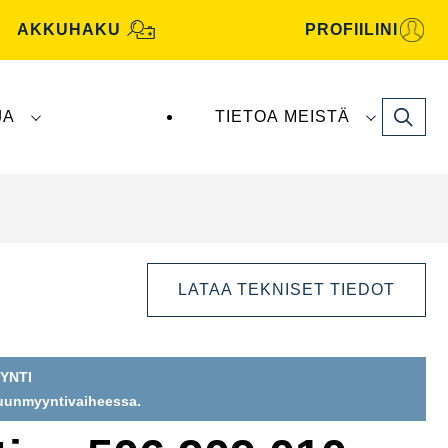
AKKUHAKU
PROFIILINI
Search
JA
TIETOA MEISTÄ
tive -akut valmistaa ja toimittaa
Clarios
.
LATAA TEKNISET TIEDOT
YNTI
puunmyyntivaiheessa.