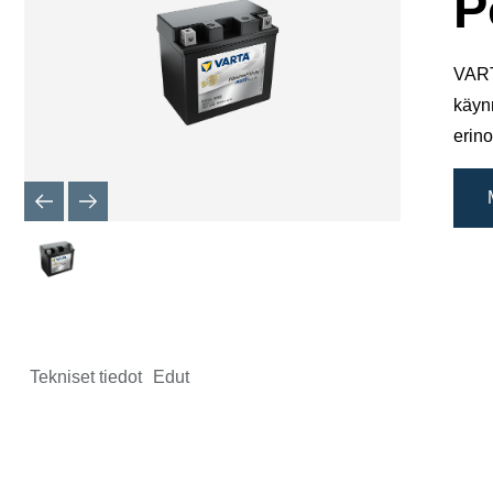
P
VART
käyn
erino
Tekniset tiedot
Edut