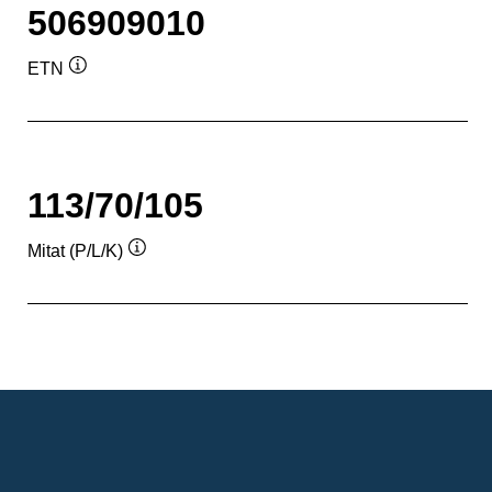
506909010
ETN
Työkaluvihje
113/70/105
Mitat (P/L/K)
Työkaluvihje