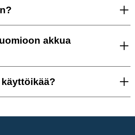
un?
 huomioon akkua
 käyttöikää?