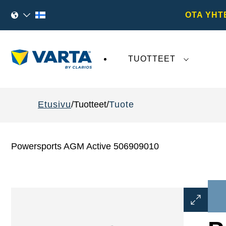
OTA YHT
TUOTTEET
VARTA AG
:tä koskeva viimeaikainen kehi
Etusivu
Tuotteet
Tuote
Powersports AGM Active 506909010
Avaa
kuvaikku