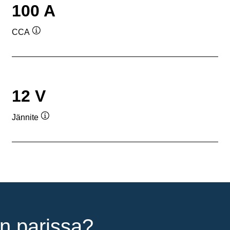
100 A
CCA
Työkaluvihje
12 V
Jännite
Työkaluvihje
n parissa?