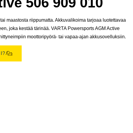
ive 506 909 010
ai maastosta riippumatta. Akkuvalikoima tarjoaa luotettavaa
teen, joka kestää tärinää. VARTA Powersports AGM Active
ittyneimpiin moottoripyörä- tai vapaa-ajan akkusovelluksiin.
I?