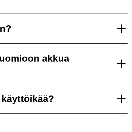
un?
 huomioon akkua
 käyttöikää?