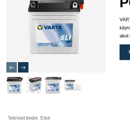
P
VART
käyn
akut 
Tekniset tiedot
Edut