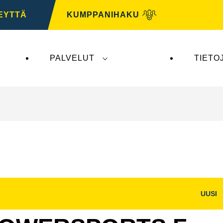
EYTTÄ
KUMPPANIHAKU
PALVELUT
TIETO
tys ei vaikuta
VARTA Automotiveen
. VARTA Automo
UUSI
Avaa
na
kuvaikkuna