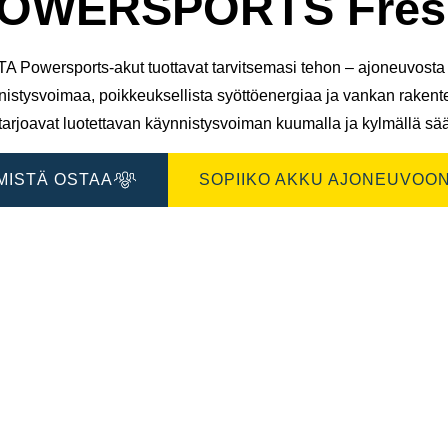
OWERSPORTS Fresh
A Powersports-akut tuottavat tarvitsemasi tehon – ajoneuvosta t
nistysvoimaa, poikkeuksellista syöttöenergiaa ja vankan raken
tarjoavat luotettavan käynnistysvoiman kuumalla ja kylmällä sää
MISTÄ OSTAA
SOPIIKO AKKU AJONEUVOON