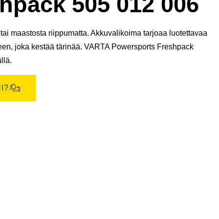
pack 505 012 006
ai maastosta riippumatta. Akkuvalikoima tarjoaa luotettavaa
teen, joka kestää tärinää. VARTA Powersports Freshpack
llä.
I?