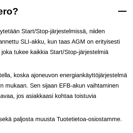
ero?
tetään Start/Stop-järjestelmissä, niiden
rannettu SLI-akku, kun taas AGM on erityisesti
, joka tukee kaikkia Start/Stop-järjestelmiä
lla, koska ajoneuvon energiankäyttöjärjestelmä
yvyn mukaan. Sen sijaan EFB-akun vaihtaminen
avaa, jos asiakkaasi kohtaa toistuvia
 sekä paljosta muusta Tuotetietoa-osiostamme.