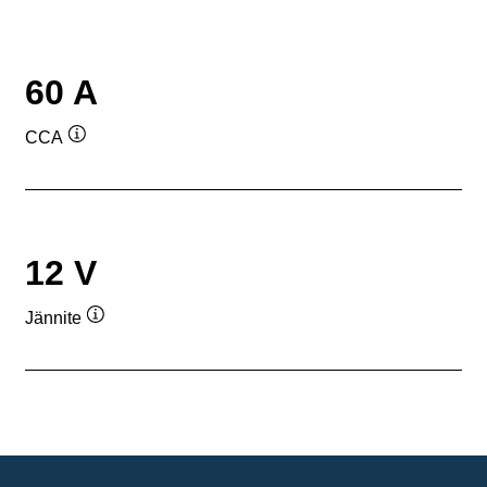
60 A
CCA
Työkaluvihje
12 V
Jännite
Työkaluvihje