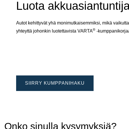
Luota akkuasiantuntija
Autot kehittyvät yhä monimutkaisemmiksi, mikä vaikuttaa
®
yhteyttä johonkin luotettavista VARTA
-kumppanikorj
SIIRRY KUMPPANIHAKU
Onko sinulla kysymyksiä?