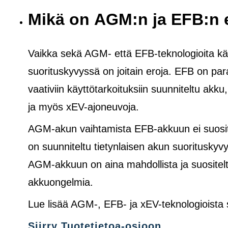
Mikä on AGM:n ja EFB:n 
Vaikka sekä AGM- että EFB-teknologioita käy
suorituskyvyssä on joitain eroja. EFB on pa
vaativiin käyttötarkoituksiin suunniteltu akku
ja
myös
xEV-ajoneuvoja.
AGM-akun vaihtamista EFB-akkuun ei suosite
on suunniteltu tietynlaisen akun suoritusk
AGM-akkuun on aina mahdollista ja suositelt
akkuongelmia.
Lue lisää AGM-, EFB- ja xEV-teknologioista
Siirry Tuotetietoa-osioon