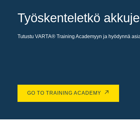
Työskenteletkö akkuje
Tutustu VARTA® Training Academyyn ja hyödynnä asiant
GO TO TRAINING ACADEMY