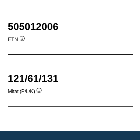
505012006
ETN
Työkaluvihje
121/61/131
Mitat (P/L/K)
Työkaluvihje