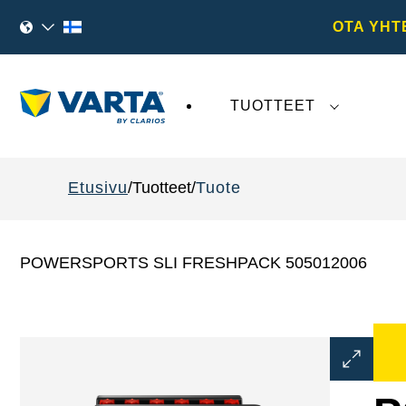
OTA YHT
TUOTTEET
VARTA AG
:tä koskeva viimeaikainen kehi
Etusivu
Tuotteet
Tuote
POWERSPORTS SLI FRESHPACK 505012006
Avaa
kuvaikku