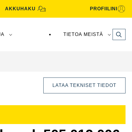
AKKUHAKU
PROFIILINI
Search
JA
TIETOA MEISTÄ
tive -akut valmistaa ja toimittaa
Clarios
.
LATAA TEKNISET TIEDOT
Avaa
kuvaikkuna