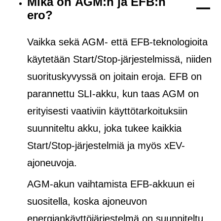
Mikä on AGM:n ja EFB:n
ero?
Vaikka sekä AGM- että EFB-teknologioita
käytetään Start/Stop-järjestelmissä, niiden
suorituskyvyssä on joitain eroja. EFB on
parannettu SLI-akku, kun taas AGM on
erityisesti vaativiin käyttötarkoituksiin
suunniteltu akku, joka tukee kaikkia
Start/Stop-järjestelmiä ja
myös
xEV-
ajoneuvoja.
AGM-akun vaihtamista EFB-akkuun ei
suositella, koska ajoneuvon
energiankäyttöjärjestelmä on suunniteltu