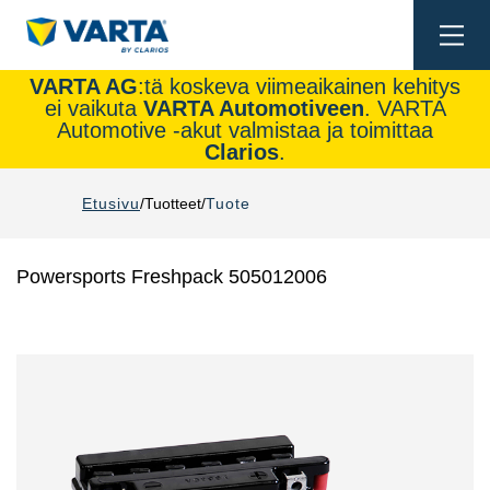
Togg
navi
VARTA AG
:tä koskeva viimeaikainen kehitys
ei vaikuta
VARTA Automotiveen
. VARTA
Automotive -akut valmistaa ja toimittaa
Clarios
.
Etusivu
Tuotteet
Tuote
Powersports Freshpack 505012006