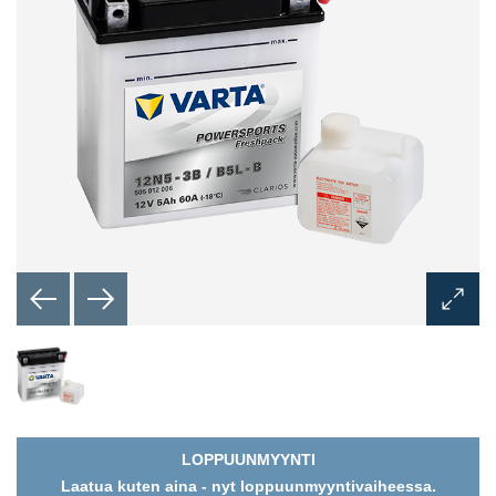
Avaa
kuvaik
LOPPUUNMYYNTI
Laatua kuten aina - nyt loppuunmyyntivaiheessa.