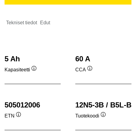
Tekniset tiedot
Edut
5 Ah
60 A
Kapasiteetti
CCA
Työkaluvihje
Työkaluvihje
505012006
12N5-3B / B5L-B
ETN
Tuotekoodi
Työkaluvihje
Työkaluvihje