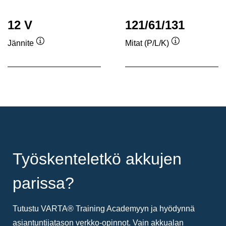
12 V
121/61/131
Jännite
Mitat (P/L/K)
Työkaluvihje
Työkaluvihje
Työskenteletkö akkujen
parissa?
Tutustu VARTA® Training Academyyn ja hyödynnä
asiantuntijatason verkko-opinnot. Vain akkualan