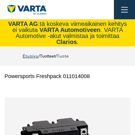
Togg
navi
VARTA AG
:tä koskeva viimeaikainen kehitys
ei vaikuta
VARTA Automotiveen
. VARTA
Automotive -akut valmistaa ja toimittaa
Clarios
.
Etusivu
Tuotteet
Tuote
Powersports Freshpack 011014008