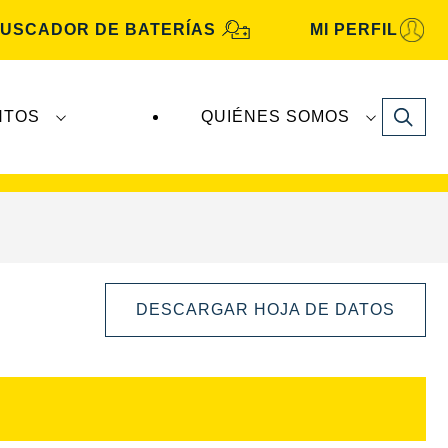
USCADOR DE BATERÍAS
MI PERFIL
Search
NTOS
QUIÉNES SOMOS
A Automotive
son fabricadas y distribuidas por
DESCARGAR HOJA DE DATOS
Abrir
diálogo