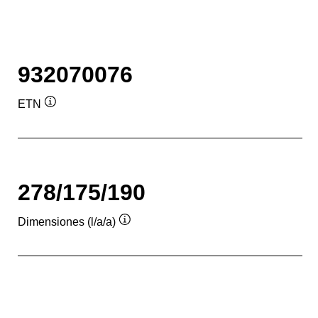
932070076
ETN
Información
sobre
herramientas
278/175/190
Dimensiones (l/a/a)
Información
sobre
herramientas