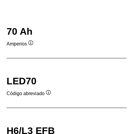
70 Ah
Amperios
Información
sobre
herramientas
LED70
Código abreviado
Información
sobre
herramientas
H6/L3 EFB