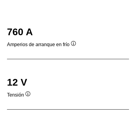
760 A
Amperios de arranque en frío
Información
sobre
herramientas
12 V
Tensión
Información
sobre
herramientas