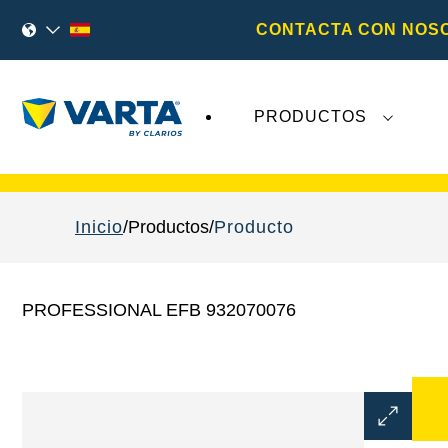
CONTACTA CON NOS
PRODUCTOS
Los recientes acontecimientos en
Varta AG
no 
Inicio
Productos
Producto
PROFESSIONAL EFB 932070076
Abrir
diálogo