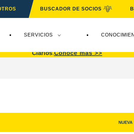
OTROS
BUSCADOR DE SOCIOS
B
SERVICIOS
CONOCIMIE
afectan a
VARTA Automotive
. Las baterías
VART
Clarios
.
Conoce más >>
NUEVA
Abrir
diálogo