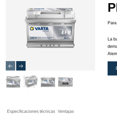
de
P
imagen
Para
La b
dema
Alema
Especificaciones técnicas
Ventajas