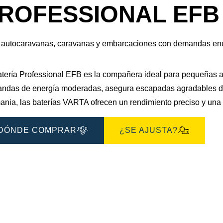
de
ROFESSIONAL EFB 
imagen
 autocaravanas, caravanas y embarcaciones con demandas en
atería Professional EFB es la compañera ideal para pequeñas a
ndas de energía moderadas, asegura escapadas agradables de
nia, las baterías VARTA ofrecen un rendimiento preciso y una f
DÓNDE COMPRAR
¿SE AJUSTA?