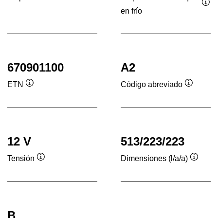
Información
en frío
Inf
sobre
sob
herramientas
her
670901100
A2
ETN
Código abreviado
Información
Informac
sobre
sobre
herramientas
herrami
12 V
513/223/223
Tensión
Dimensiones (l/a/a)
Información
Inform
sobre
sobre
herramientas
herram
B