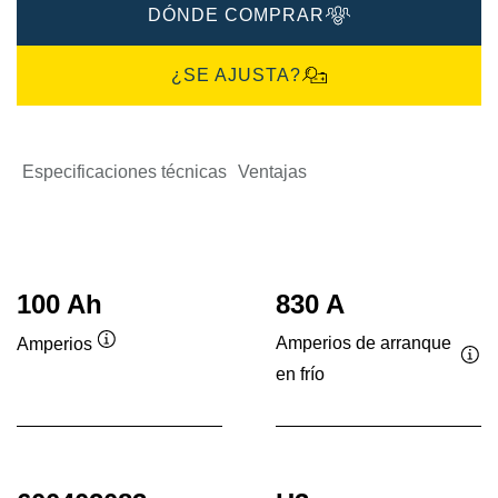
DÓNDE COMPRAR
¿SE AJUSTA?
Especificaciones técnicas
Ventajas
100 Ah
830 A
Amperios de arranque
Amperios
Información
en frío
Inf
sobre
sob
herramientas
her