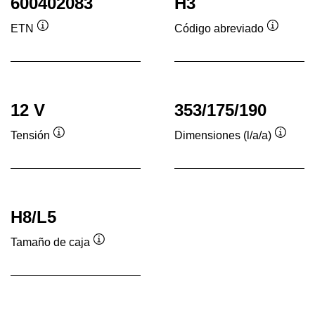
600402083
H3
ETN
Código abreviado
Información
Informac
sobre
sobre
herramientas
herrami
12 V
353/175/190
Tensión
Dimensiones (l/a/a)
Información
Inform
sobre
sobre
herramientas
herram
H8/L5
Tamaño de caja
Información
sobre
herramientas