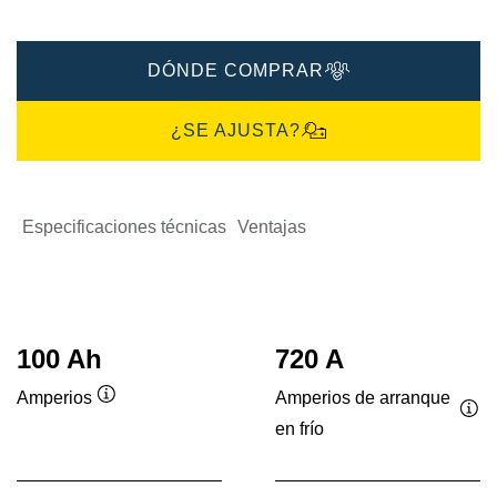
DÓNDE COMPRAR
¿SE AJUSTA?
Especificaciones técnicas
Ventajas
100 Ah
720 A
Amperios de arranque
Amperios
Información
en frío
Inf
sobre
sob
herramientas
her