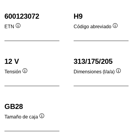
600123072
H9
ETN
Código abreviado
Información
Informac
sobre
sobre
herramientas
herrami
12 V
313/175/205
Tensión
Dimensiones (l/a/a)
Información
Inform
sobre
sobre
herramientas
herram
GB28
Tamaño de caja
Información
sobre
herramientas