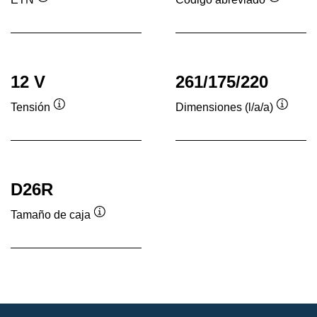
Información
Informac
sobre
sobre
herramientas
herrami
12 V
261/175/220
Tensión
Dimensiones (l/a/a)
Información
Inform
sobre
sobre
herramientas
herram
D26R
Tamaño de caja
Información
sobre
herramientas