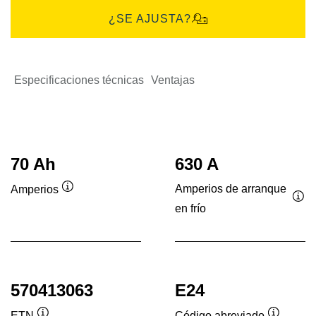
¿SE AJUSTA?
Especificaciones técnicas
Ventajas
70 Ah
630 A
Amperios de arranque
Amperios
Información
en frío
Inf
sobre
sob
herramientas
her
570413063
E24
ETN
Código abreviado