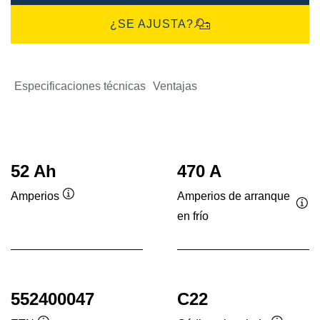
¿SE AJUSTA?
Especificaciones técnicas
Ventajas
52 Ah
470 A
Amperios de arranque
Amperios
Información
en frío
Inf
sobre
sob
herramientas
her
552400047
C22