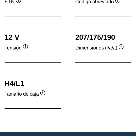
ETN
Código abreviado
Información
Informac
sobre
sobre
herramientas
herrami
12 V
207/175/190
Tensión
Dimensiones (l/a/a)
Información
Inform
sobre
sobre
herramientas
herram
H4/L1
Tamaño de caja
Información
sobre
herramientas