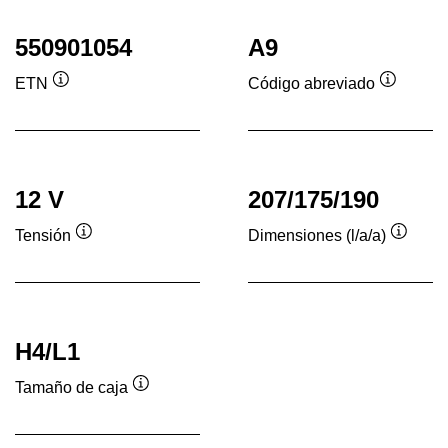
550901054
A9
ETN
Código abreviado
Información
Informac
sobre
sobre
herramientas
herrami
12 V
207/175/190
Tensión
Dimensiones (l/a/a)
Información
Inform
sobre
sobre
herramientas
herram
H4/L1
Tamaño de caja
Información
sobre
herramientas