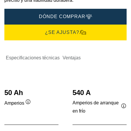
preciso y una fiabilidad duradera.
DÓNDE COMPRAR
¿SE AJUSTA?
Especificaciones técnicas
Ventajas
50 Ah
540 A
Amperios de arranque
Amperios
Información
en frío
Inf
sobre
sob
herramientas
her