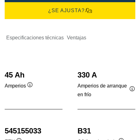
¿SE AJUSTA?
Especificaciones técnicas
Ventajas
45 Ah
330 A
Amperios de arranque
Amperios
Información
en frío
Inf
sobre
sob
herramientas
her
545155033
B31