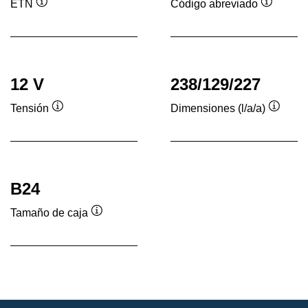
ETN
Código abreviado
Información
Informac
sobre
sobre
herramientas
herrami
12 V
238/129/227
Tensión
Dimensiones (l/a/a)
Información
Inform
sobre
sobre
herramientas
herram
B24
Tamaño de caja
Información
sobre
herramientas