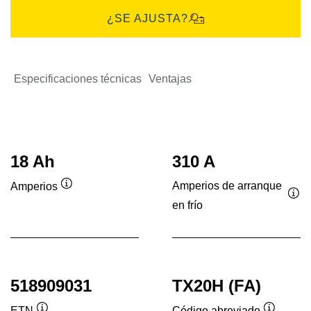
¿SE AJUSTA?
Especificaciones técnicas
Ventajas
18 Ah
310 A
Amperios de arranque
Amperios
Información
en frío
Inf
sobre
sob
herramientas
her
518909031
TX20H (FA)
ETN
Código abreviado