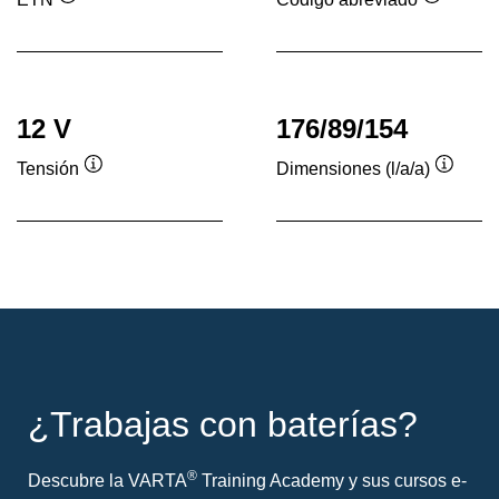
Información
Informac
sobre
sobre
herramientas
herrami
12 V
176/89/154
Tensión
Dimensiones (l/a/a)
Información
Inform
sobre
sobre
herramientas
herram
¿Trabajas con baterías?
®
Descubre la VARTA
Training Academy y sus cursos e-