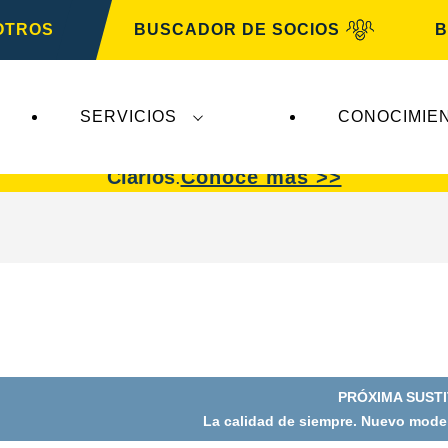
OTROS
BUSCADOR DE SOCIOS
B
SERVICIOS
CONOCIMIE
afectan a
VARTA Automotive
. Las baterías
VART
Clarios
.
Conoce más >>
PRÓXIMA SUST
La calidad de siempre. Nuevo model