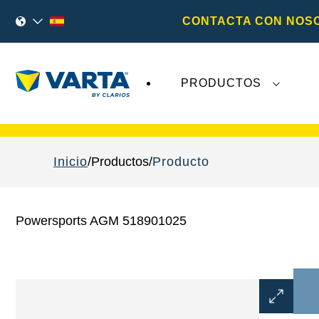
CONTACTA CON NOS
PRODUCTOS
Los recientes acontecimientos en
Varta AG
no 
Inicio
Productos
Producto
Powersports AGM 518901025
Abrir
diálogo