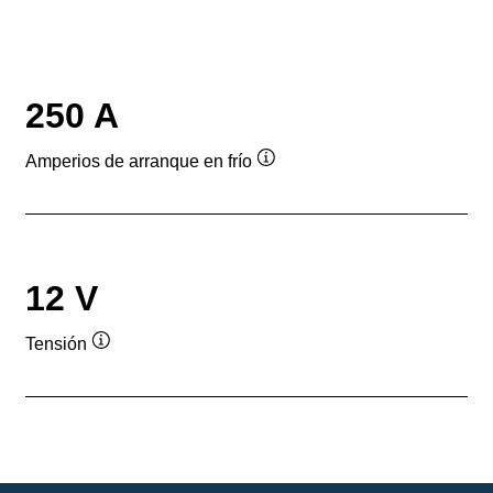
250 A
Amperios de arranque en frío
Información
sobre
herramientas
12 V
Tensión
Información
sobre
herramientas