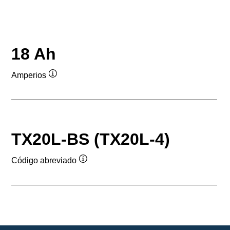
18 Ah
Amperios
Información
sobre
herramientas
TX20L-BS (TX20L-4)
Código abreviado
Información
sobre
herramientas