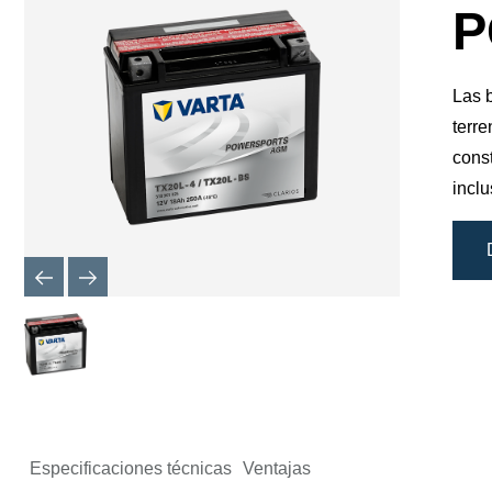
de
P
imagen
Las 
terr
cons
incl
Especificaciones técnicas
Ventajas