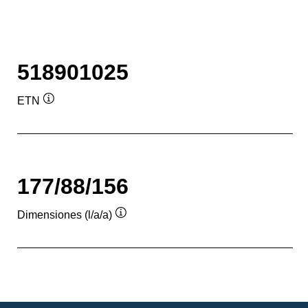
518901025
ETN
Información
sobre
herramientas
177/88/156
Dimensiones (l/a/a)
Información
sobre
herramientas