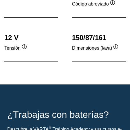
sobre
Código abreviado
herramientas
Informac
sobre
herrami
12 V
150/87/161
Tensión
Dimensiones (l/a/a)
Información
Inform
sobre
sobre
herramientas
herram
¿Trabajas con baterías?
®
Descubre la VARTA
Training Academy y sus cursos e-