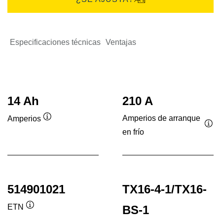
Especificaciones técnicas
Ventajas
14 Ah
210 A
Amperios de arranque
Amperios
Información
en frío
Inf
sobre
sob
herramientas
her
514901021
TX16-4-1/TX16-
ETN
BS-1
Información