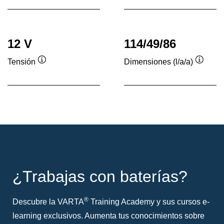
sobre
sobre
herramientas
herrami
12 V
114/49/86
Tensión
Dimensiones (l/a/a)
Información
Inform
sobre
sobre
herramientas
herram
¿Trabajas con baterías?
®
Descubre la VARTA
Training Academy y sus cursos e-
learning exclusivos. Aumenta tus conocimientos sobre