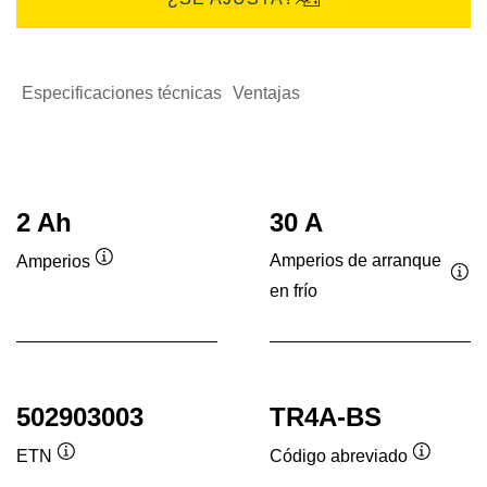
Especificaciones técnicas
Ventajas
2 Ah
30 A
Amperios de arranque
Amperios
Información
en frío
Inf
sobre
sob
herramientas
her
502903003
TR4A-BS
ETN
Código abreviado
Información
Informac