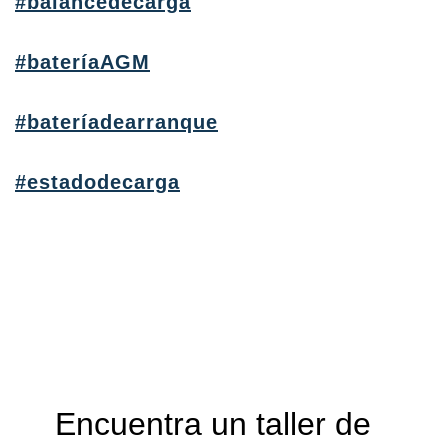
#balancedecarga
#bateríaAGM
#bateríadearranque
#estadodecarga
Encuentra un taller de