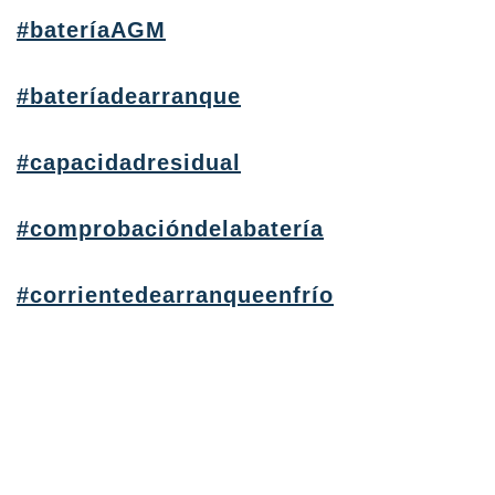
#bateríaAGM
#bateríadearranque
#capacidadresidual
#comprobacióndelabatería
#corrientedearranqueenfrío