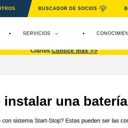
OTROS
BUSCADOR DE SOCIOS
B
SERVICIOS
CONOCIMIE
afectan a
VARTA Automotive
. Las baterías
VART
Clarios
.
Conoce más >>
instalar una batería
 con sistema Start-Stop? Estas pueden ser las co