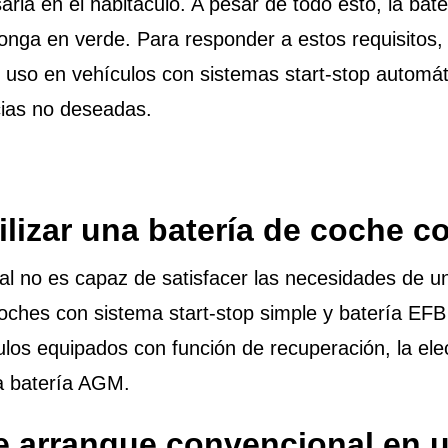
aria en el habitáculo. A pesar de todo esto, la ba
nga en verde. Para responder a estos requisitos, 
uso en vehículos con sistemas start-stop automáti
ias no deseadas.
lizar una batería de coche 
l no es capaz de satisfacer las necesidades de un
coches con sistema start-stop simple y batería E
los equipados con función de recuperación, la ele
la batería AGM.
de arranque convencional en u