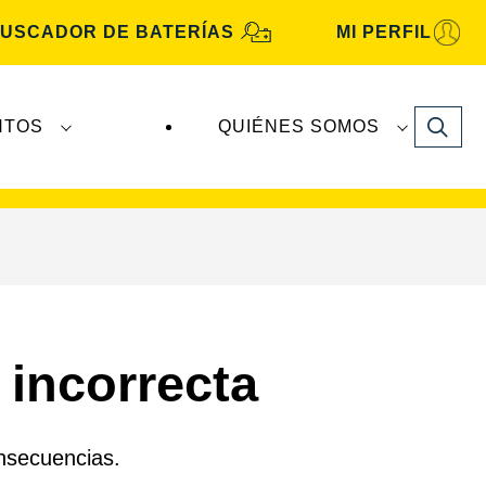
USCADOR DE BATERÍAS
MI PERFIL
Search
NTOS
QUIÉNES SOMOS
A Automotive
son fabricadas y distribuidas por
 incorrecta
nsecuencias.