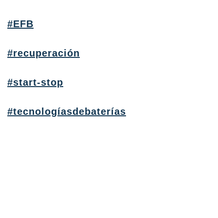
#EFB
#recuperación
#start-stop
#tecnologíasdebaterías