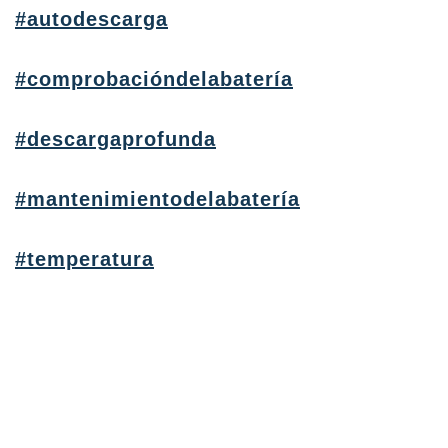
#autodescarga
#comprobacióndelabatería
#descargaprofunda
#mantenimientodelabatería
#temperatura