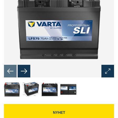
Öppna
bilddia
NYHET