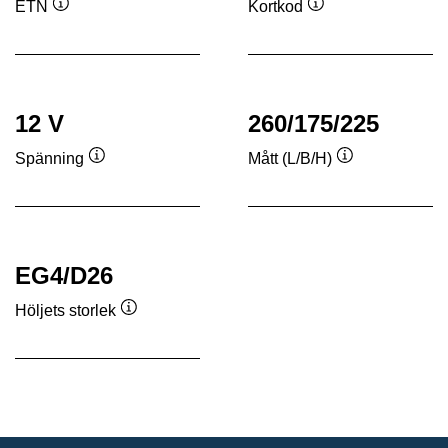
ETN
Kortkod
Verktygstips
Verktygstips
12 V
260/175/225
Spänning
Mått (L/B/H)
Verktygstips
Verktygstips
EG4/D26
Höljets storlek
Verktygstips