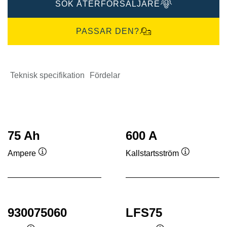
SÖK ÅTERFÖRSÄLJARE
PASSAR DEN?
Teknisk specifikation
Fördelar
75 Ah
600 A
Ampere
Kallstartsström
Verktygstips
Verktygstip
930075060
LFS75