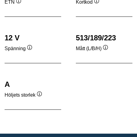
ETN
Kortkod
Verktygstips
Verktygstips
12 V
513/189/223
Spänning
Mått (L/B/H)
Verktygstips
Verktygstips
A
Höljets storlek
Verktygstips