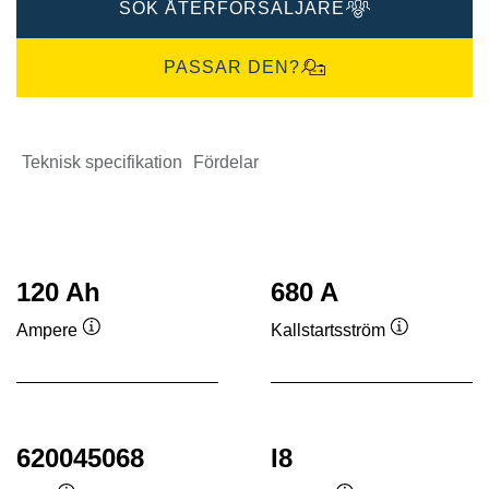
SÖK ÅTERFÖRSÄLJARE
PASSAR DEN?
Teknisk specifikation
Fördelar
120 Ah
680 A
Ampere
Kallstartsström
Verktygstips
Verktygstip
620045068
I8