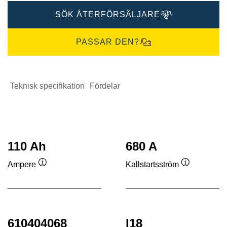
SÖK ÅTERFÖRSÄLJARE
PASSAR DEN?
Teknisk specifikation
Fördelar
110 Ah
680 A
Ampere
Kallstartsström
Verktygstips
Verktygstip
610404068
I18