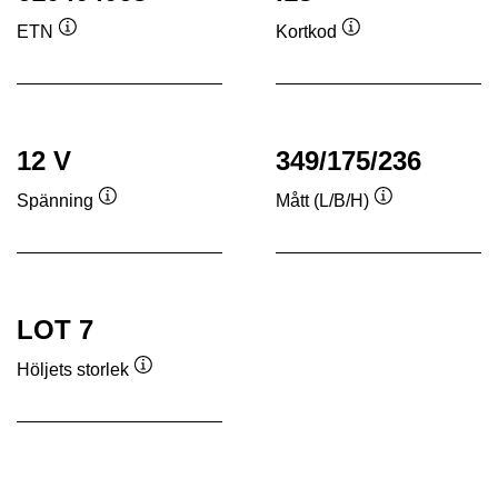
ETN
Kortkod
Verktygstips
Verktygstips
12 V
349/175/236
Spänning
Mått (L/B/H)
Verktygstips
Verktygstips
LOT 7
Höljets storlek
Verktygstips