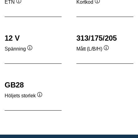
ETN
Kortkod
Verktygstips
Verktygstips
12 V
313/175/205
Spänning
Mått (L/B/H)
Verktygstips
Verktygstips
GB28
Höljets storlek
Verktygstips