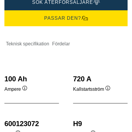
SÖK ÅTERFÖRSÄLJARE
PASSAR DEN?
Teknisk specifikation
Fördelar
100 Ah
720 A
Ampere
Kallstartsström
Verktygstips
Verktygstip
600123072
H9