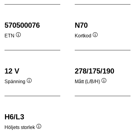
570500076
N70
ETN
Kortkod
Verktygstips
Verktygstips
12 V
278/175/190
Spänning
Mått (L/B/H)
Verktygstips
Verktygstips
H6/L3
Höljets storlek
Verktygstips