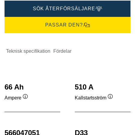
SÖK ÅTERFÖRSÄLJARE
PASSAR DEN?
Teknisk specifikation
Fördelar
66 Ah
510 A
Ampere
Kallstartsström
Verktygstips
Verktygstip
566047051
D33