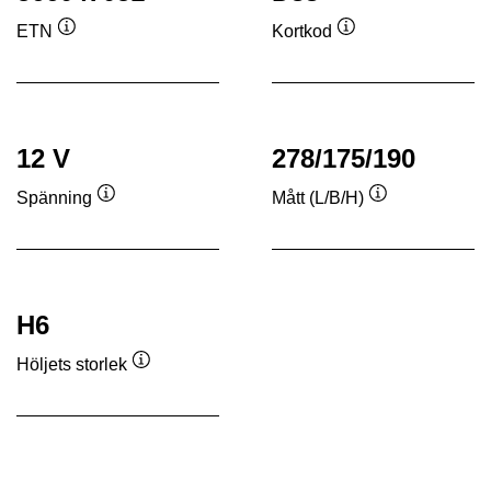
ETN
Kortkod
Verktygstips
Verktygstips
12 V
278/175/190
Spänning
Mått (L/B/H)
Verktygstips
Verktygstips
H6
Höljets storlek
Verktygstips