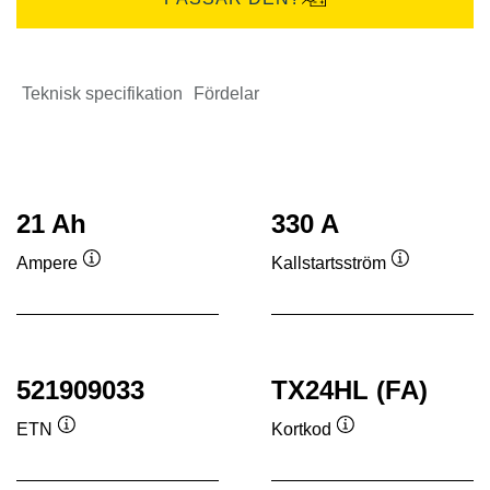
Teknisk specifikation
Fördelar
21 Ah
330 A
Ampere
Kallstartsström
Verktygstips
Verktygstip
521909033
TX24HL (FA)
ETN
Kortkod
Verktygstips
Verktygstips