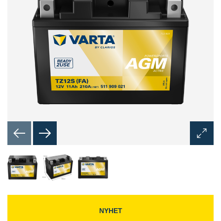
Öppna
bilddia
NYHET