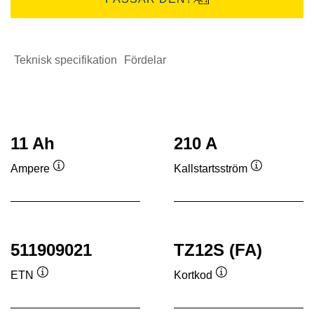
Teknisk specifikation
Fördelar
11 Ah
210 A
Ampere
Kallstartsström
Verktygstips
Verktygstip
511909021
TZ12S (FA)
ETN
Kortkod
Verktygstips
Verktygstips