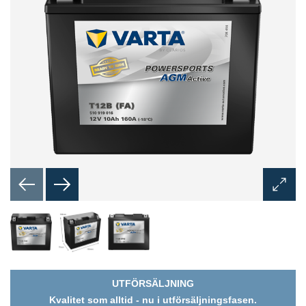
Öppna
bilddia
UTFÖRSÄLJNING
Kvalitet som alltid - nu i utförsäljningsfasen.