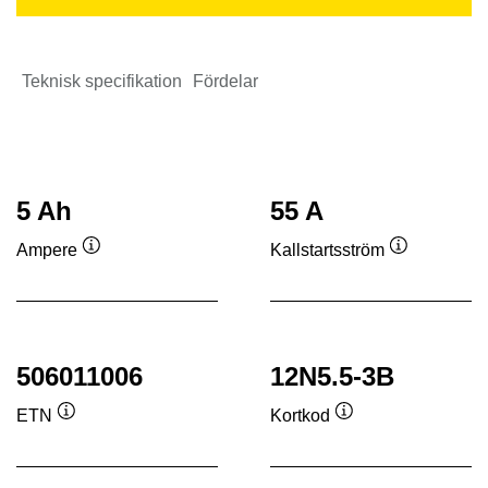
Teknisk specifikation
Fördelar
5 Ah
55 A
Ampere
Kallstartsström
Verktygstips
Verktygstip
506011006
12N5.5-3B
ETN
Kortkod
Verktygstips
Verktygstips