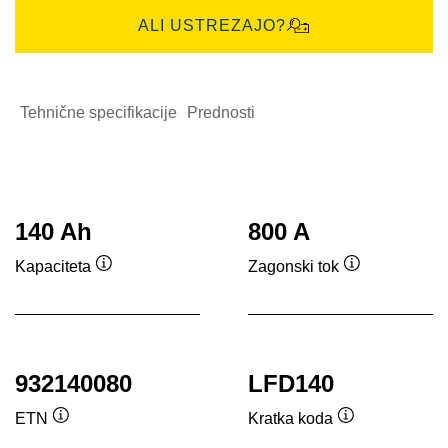
ALI USTREZAJO?
Tehnične specifikacije
Prednosti
140 Ah
800 A
Kapaciteta
Zagonski tok
Namig
Namig
932140080
LFD140
ETN
Kratka koda
Namig
Namig