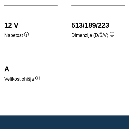
12 V
513/189/223
Napetost
Dimenzije (D/Š/V)
Namig
Namig
A
Velikost ohišja
Namig