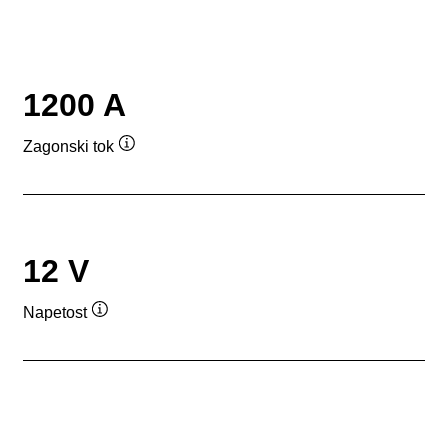
1200 A
Zagonski tok
Namig
12 V
Napetost
Namig