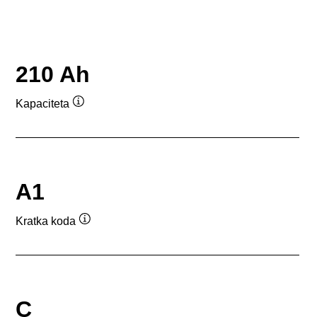
210 Ah
Kapaciteta
Namig
A1
Kratka koda
Namig
C