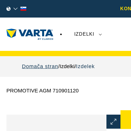
KON
IZDELKI
Nedavni dogodki, povezani z družbo
Varta 
Domača stran
Izdelki
Izdelek
PROMOTIVE AGM 710901120
Odprite
dialogno