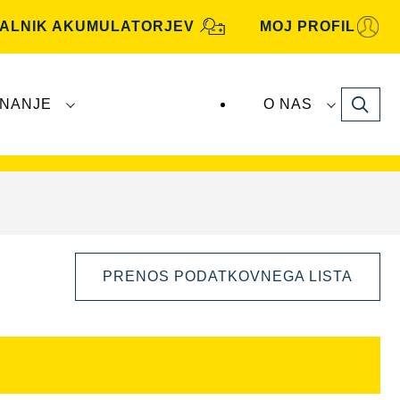
KALNIK AKUMULATORJEV
MOJ PROFIL
Search
NANJE
O NAS
je
VARTA Automotive
proizvaja in distribuira
PRENOS PODATKOVNEGA LISTA
Odprite
dialogno