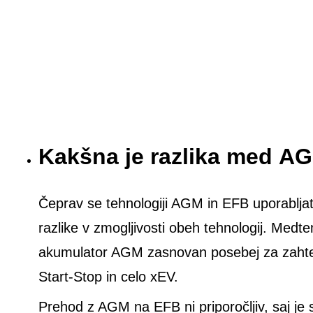
Kakšna je razlika med A
Čeprav se tehnologiji AGM in EFB uporabljata
razlike v zmogljivosti obeh tehnologij. Medt
akumulator AGM zasnovan posebej za zahtevn
Start-Stop in celo xEV.
Prehod z AGM na EFB ni priporočljiv, saj je 