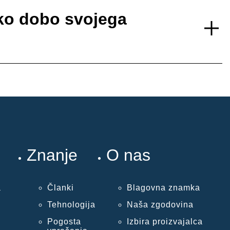
sko dobo svojega
Znanje
O nas
a
Članki
Blagovna znamka
Tehnologija
Naša zgodovina
Pogosta
Izbira proizvajalca