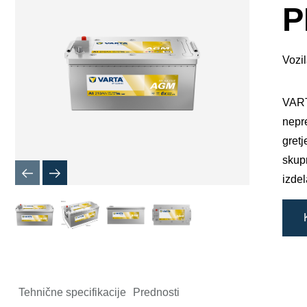
okno
P
s
slikami
Vozil
VART
nepre
gretj
skup
izdel
Tehnične specifikacije
Prednosti