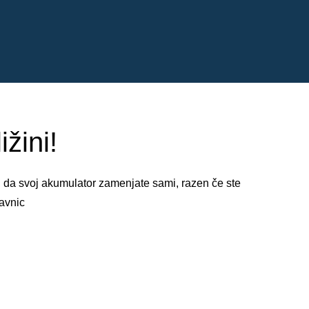
žini!
, da svoj akumulator zamenjate sami, razen če ste
avnic