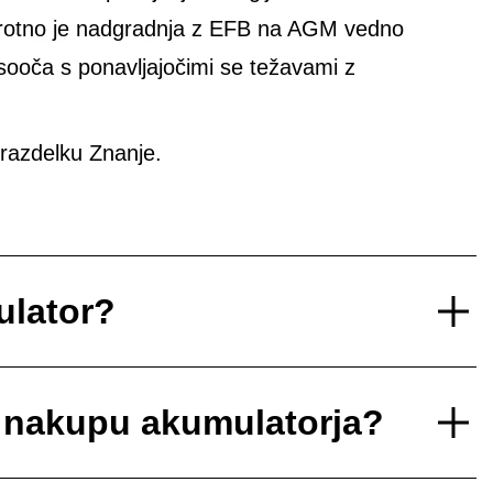
protno je nadgradnja z EFB na AGM vedno
 sooča s ponavljajočimi se težavami z
razdelku Znanje.
ulator?
i nakupu akumulatorja?