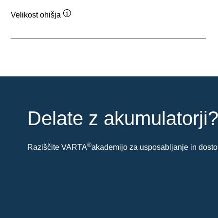
Velikost ohišja
Namig
Delate z akumulatorji
®
Raziščite VARTA
akademijo za usposabljanje in dostop