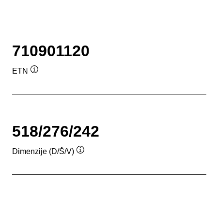
710901120
ETN
Namig
518/276/242
Dimenzije (D/Š/V)
Namig