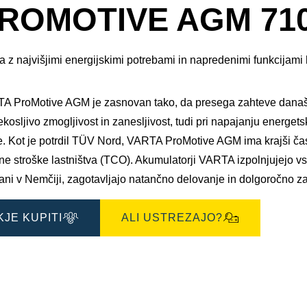
okno
ROMOTIVE AGM 710
s
slikami
a z najvišjimi energijskimi potrebami in napredenimi funkcijami 
A ProMotive AGM je zasnovan tako, da presega zahteve današnji
kosljivo zmogljivost in zanesljivost, tudi pri napajanju energets
e. Kot je potrdil TÜV Nord, VARTA ProMotive AGM ima krajši čas
ne stroške lastništva (TCO). Akumulatorji VARTA izpolnjujejo 
ani v Nemčiji, zagotavljajo natančno delovanje in dolgoročno za
KJE KUPITI
ALI USTREZAJO?