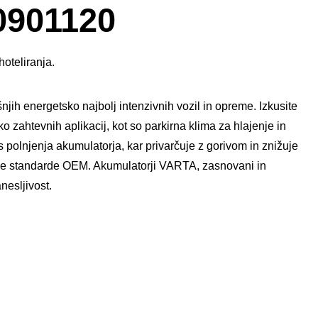
okno
901120
s
slikami
hoteliranja.
h energetsko najbolj intenzivnih vozil in opreme. Izkusite
ko zahtevnih aplikacij, kot so parkirna klima za hlajenje in
 polnjenja akumulatorja, kar privarčuje z gorivom in znižuje
vse standarde OEM. Akumulatorji VARTA, zasnovani in
nesljivost.