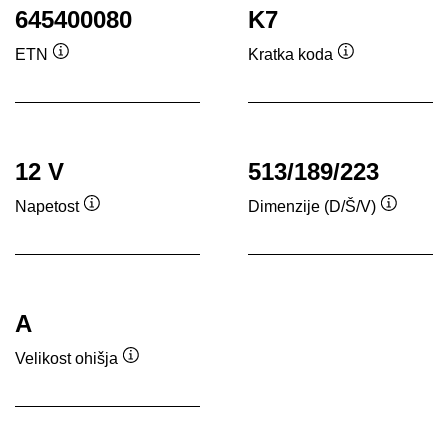
645400080
K7
ETN
Kratka koda
Namig
Namig
12 V
513/189/223
Napetost
Dimenzije (D/Š/V)
Namig
Namig
A
Velikost ohišja
Namig