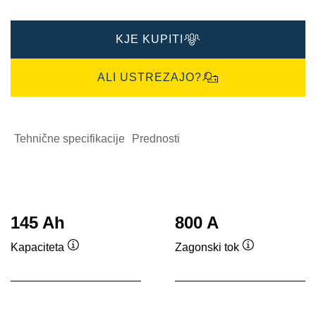
KJE KUPITI
ALI USTREZAJO?
Tehnične specifikacije
Prednosti
145 Ah
800 A
Kapaciteta
Zagonski tok
Namig
Namig