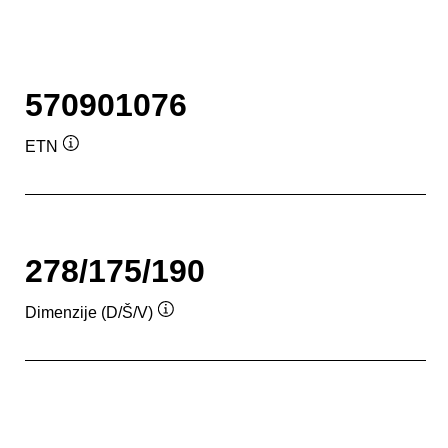
570901076
ETN
Namig
278/175/190
Dimenzije (D/Š/V)
Namig