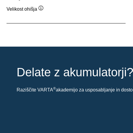
Velikost ohišja
Namig
Delate z akumulatorji
®
Raziščite VARTA
akademijo za usposabljanje in dostop