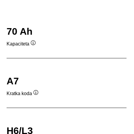
70 Ah
Kapaciteta
Namig
A7
Kratka koda
Namig
H6/L3