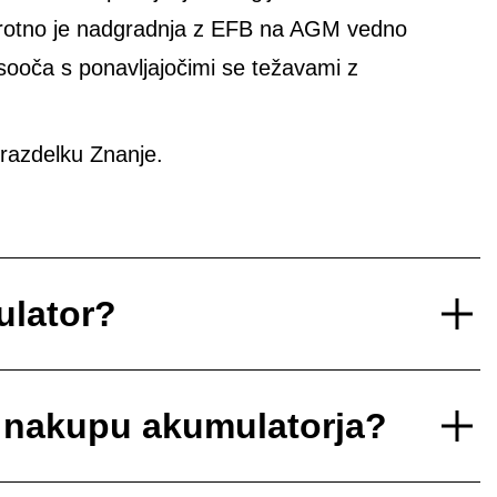
protno je nadgradnja z EFB na AGM vedno
 sooča s ponavljajočimi se težavami z
razdelku Znanje.
ulator?
i nakupu akumulatorja?