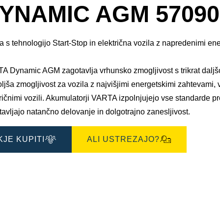
okno
YNAMIC AGM 57090
s
slikami
a s tehnologijo Start-Stop in električna vozila z napredenimi en
A Dynamic AGM zagotavlja vrhunsko zmogljivost s trikrat daljšo 
ljša zmogljivost za vozila z najvišjimi energetskimi zahtevami, vk
tričnimi vozili. Akumulatorji VARTA izpolnjujejo vse standarde 
avljajo natančno delovanje in dolgotrajno zanesljivost.
KJE KUPITI
ALI USTREZAJO?