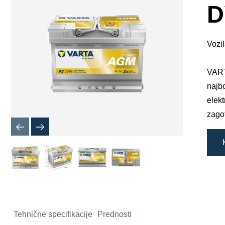
okno
D
s
slikami
Vozil
VART
najbo
elek
zagot
Tehnične specifikacije
Prednosti