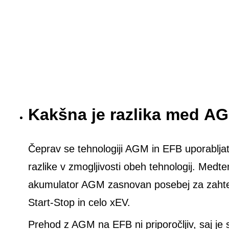
Kakšna je razlika med A
Čeprav se tehnologiji AGM in EFB uporabljata
razlike v zmogljivosti obeh tehnologij. Medt
akumulator AGM zasnovan posebej za zahtevn
Start-Stop in celo xEV.
Prehod z AGM na EFB ni priporočljiv, saj je 