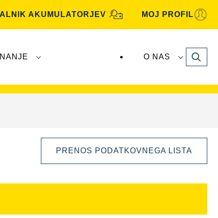
KALNIK AKUMULATORJEV
MOJ PROFIL
Search
NANJE
O NAS
je
VARTA Automotive
proizvaja in distribuira
PRENOS PODATKOVNEGA LISTA
Odprite
dialogno