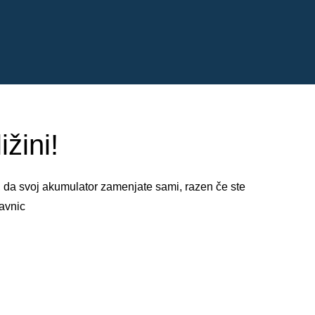
žini!
, da svoj akumulator zamenjate sami, razen če ste
avnic