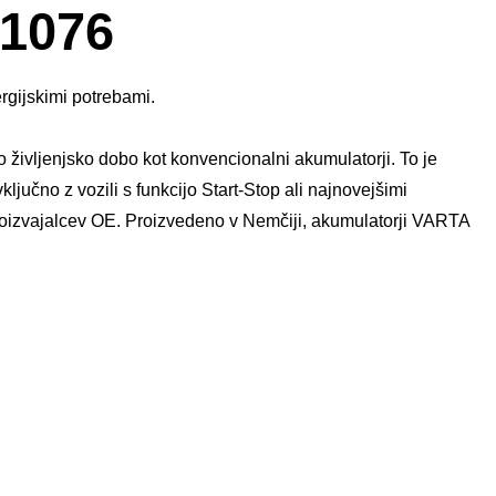
okno
1076
s
slikami
ergijskimi potrebami.
življenjsko dobo kot konvencionalni akumulatorji. To je
ljučno z vozili s funkcijo Start-Stop ali najnovejšimi
proizvajalcev OE. Proizvedeno v Nemčiji, akumulatorji VARTA