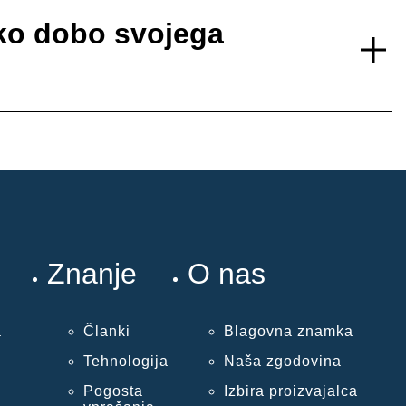
sko dobo svojega
Znanje
O nas
a
Članki
Blagovna znamka
Tehnologija
Naša zgodovina
Pogosta
Izbira proizvajalca