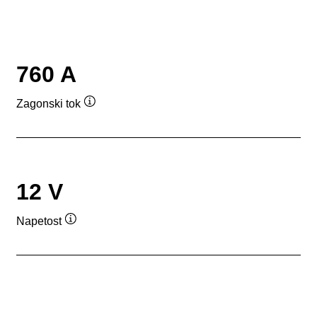
760 A
Zagonski tok
Namig
12 V
Napetost
Namig