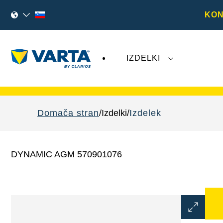
KON
IZDELKI
Nedavni dogodki, povezani z družbo
Varta 
Domača stran
Izdelki
Izdelek
DYNAMIC AGM 570901076
Odprite
dialogno