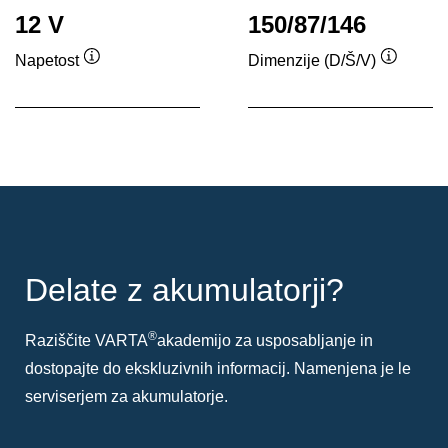
12 V
150/87/146
Napetost
Dimenzije (D/Š/V)
Namig
Namig
Delate z akumulatorji?
®
Raziščite VARTA
akademijo za usposabljanje in
dostopajte do ekskluzivnih informacij. Namenjena je le
serviserjem za akumulatorje.