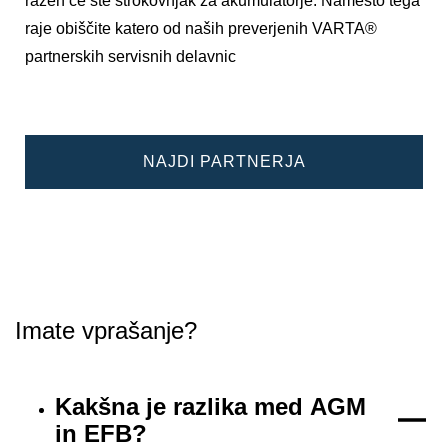
razen če ste strokovnjak za akumulatorje. Namesto tega
raje obiščite katero od naših preverjenih VARTA®
partnerskih servisnih delavnic
NAJDI PARTNERJA
Imate vprašanje?
Kakšna je razlika med AGM
in EFB?