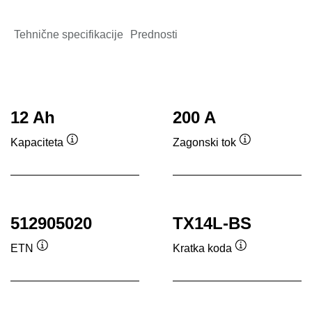
Tehnične specifikacije
Prednosti
12 Ah
200 A
Kapaciteta
Zagonski tok
Namig
Namig
512905020
TX14L-BS
ETN
Kratka koda
Namig
Namig