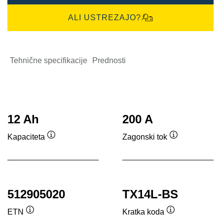
ALI USTREZAJO?
Tehnične specifikacije
Prednosti
12 Ah
200 A
Kapaciteta
Zagonski tok
Namig
Namig
512905020
TX14L-BS
ETN
Kratka koda
Namig
Namig