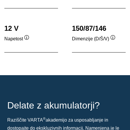
12 V
150/87/146
Napetost
Dimenzije (D/Š/V)
Namig
Namig
Delate z akumulatorji?
®
Raziščite VARTA
akademijo za usposabljanje in
dostopajte do ekskluzivnih informacij. Namenjena je le